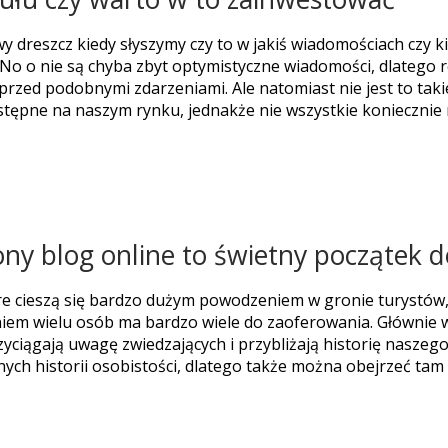
y dreszcz kiedy słyszymy czy to w jakiś wiadomościach czy k
o o nie są chyba zbyt optymistyczne wiadomości, dlatego ró
przed podobnymi zdarzeniami. Ale natomiast nie jest to ta
tępne na naszym rynku, jednakże nie wszystkie koniecznie
y blog online to świetny początek 
óre cieszą się bardzo dużym powodzeniem w gronie turystów,
iem wielu osób ma bardzo wiele do zaoferowania. Głównie w 
ciągają uwagę zwiedzających i przybliżają historię naszego 
ych historii osobistości, dlatego także można obejrzeć tam 