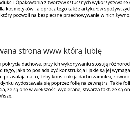
rodukcji. Opakowania z tworzyw sztucznych wykorzystywane 
a kosmetyków , a oprócz tego także artykułów spożywczych
który pozwoli na bezpieczne przechowywanie w nich żywnoś
owana strona www którą lubię
e pokrycia dachowe, przy ich wykonywaniu stosują różnorodn
od tego, jaka to posiada być konstrukcja i jakie są jej wym
 nie pozwalają na to, żeby konstrukcja dachu zamokła, równoc
nku wydostawała się poprzez folię na zewnątrz. Takie folie
ia, że są one w większości wybierane, stwarza fakt, że są one
ańsze.