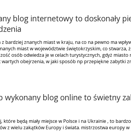
ny blog internetowy to doskonały pie
dzenia
 z bardziej znanych miast w kraju, na co na pewno ma wpły
 znanych miast w województwie świętokrzyskim, co stwarza, ż
ość osób odwiedza je w celach turystycznych, gdyż miasto 
 wartych obejrzenia, w jaki sposób np przepiękne zabytki zn
wykonany blog online to świetny zalą
, które będą miały miejsce w Polsce i na Ukrainie , to bard
ców z wielu zakątków Europy i świata. mistrzostwa europy w 