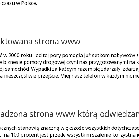
 czasu w Polsce.
ektowana strona www
ść w 2000 roku i od tej pory pomogła już setkom nabywców
 w biznesie pomocy drogowej czyni nas przygotowanymi na k
j samochód. Wypadki za każdym razem się zdarzały, zdarzają
nieszczęśliwie przejście. Miej nasz telefon w każdym mome
wadzona strona www którą odwiedza
tucznych stanowią znaczną większość wszystkich dotychcza
 na 100 procent jest przede wszystkim szalenie korzystna i