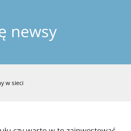
ję newsy
y w sieci
ułu czy warto w to zainwestować