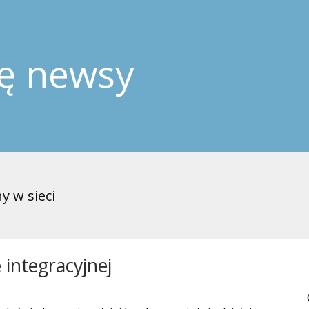
ję newsy
y w sieci
 integracyjnej