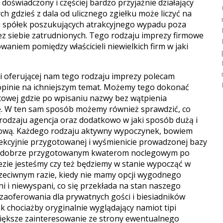
 doświadczony i częściej bardzo przyjaźnie działający
 gdzieś z dala od ulicznego zgiełku może liczyć na
i spółek poszukujących atrakcyjnego wypadu poza
z siebie zatrudnionych. Tego rodzaju imprezy firmowe
waniem pomiędzy właścicieli niewielkich firm w jaki
ji oferującej nam tego rodzaju imprezy polecam
 opinie na ichniejszym temat. Możemy tego dokonać
etowej gdzie po wpisaniu nazwy bez wątpienia
ę. W ten sam sposób możemy również sprawdzić, co
odzaju agencja oraz dodatkowo w jaki sposób dużą i
gową. Każdego rodzaju aktywny wypoczynek, bowiem
kcyjnie przygotowanej i wyśmienicie prowadzonej bazy
ki dobrze przygotowanym kwaterom noclegowym po
ezie jesteśmy czy też będziemy w stanie wypocząć w
rzeciwnym razie, kiedy nie mamy opcji wygodnego
 i niewyspani, co się przekłada na stan naszego
zaoferowania dla prywatnych gości i biesiadników
 chociażby oryginalnie wyglądający namiot tipi
większe zainteresowanie ze strony ewentualnego