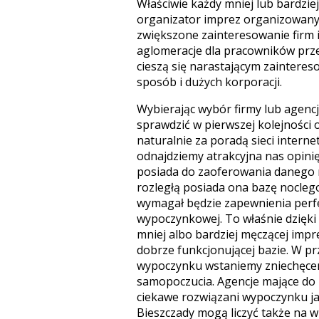
Właściwie każdy mniej lub bardziej
organizator imprez organizowanych
zwiększone zainteresowanie firm 
aglomeracje dla pracowników prze
cieszą się narastającym zaintereso
sposób i dużych korporacji.
Wybierając wybór firmy lub agenc
sprawdzić w pierwszej kolejności
naturalnie za poradą sieci intern
odnajdziemy atrakcyjna nas opini
posiada do zaoferowania danego r
rozległą posiada ona bazę nocle
wymagał będzie zapewnienia perfe
wypoczynkowej. To właśnie dzię
mniej albo bardziej męczącej impr
dobrze funkcjonującej bazie. W p
wypoczynku wstaniemy zniechęceni
samopoczucia. Agencje mające do 
ciekawe rozwiązani wypoczynku jak
Bieszczady mogą liczyć także na 