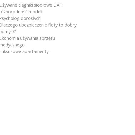
Używane ciągniki siodłowe DAF:
różnorodność modeli
Psycholog dorosłych
Dlaczego ubezpieczenie floty to dobry
pomysł?
Ekonomia używania sprzętu
medycznego
Luksusowe apartamenty