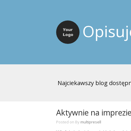
Opisu
Najciekawszy blog dostępn
Aktywnie na imprezie
Posted on
By
multipresell