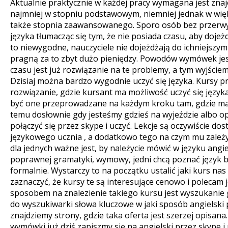
Aktualnie praktycznie w każdej pracy wymagana jest zna
najmniej w stopniu podstawowym, niemniej jednak w wi
także stopnia zaawansowanego.
Sporo osób bez przerwy
języka tłumacząc się tym, że nie posiada czasu, aby dojeżd
to niewygodne, nauczyciele nie dojeżdżają do ichniejszym
pragną za to zbyt dużo pieniędzy. Powodów wymówek jest
czasu jest już rozwiązanie na te problemy, a tym wyjściem
Dzisiaj można bardzo wygodnie uczyć się języka. Kursy p
rozwiązanie, gdzie kursant ma możliwość uczyć się jęz
być one przeprowadzane na każdym kroku tam, gdzie mam
temu dosłownie gdy jesteśmy gdzieś na wyjeździe albo
połączyć się przez skype i uczyć. Lekcje są oczywiście 
językowego ucznia , a dodatkowo tego na czym mu zależy
dla jednych ważne jest, by należycie mówić w języku angie
poprawnej gramatyki, wymowy, jedni chcą poznać język b
formalnie. Wystarczy to na początku ustalić jaki kurs nas 
zaznaczyć, że kursy te są interesujące cenowo i polecam
sposobem na znalezienie takiego kursu jest wyszukanie go
do wyszukiwarki słowa kluczowe w jaki sposób angielski 
znajdziemy strony, gdzie taka oferta jest szerzej opisan
wymówki już dziś zapiszmy się na angielski przez skype i