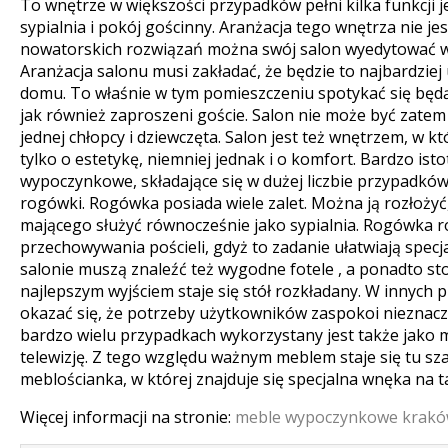
To wnętrze w większości przypadków pełni kilka funkcji je
sypialnia i pokój gościnny. Aranżacja tego wnętrza nie jes
nowatorskich rozwiązań można swój salon wyedytować w
Aranżacja salonu musi zakładać, że będzie to najbardzie
domu.
To właśnie w tym pomieszczeniu spotykać się bę
jak również zaproszeni goście. Salon nie może być zate
jednej chłopcy i dziewczęta. Salon jest też wnętrzem, w 
tylko o estetykę, niemniej jednak i o komfort. Bardzo ist
wypoczynkowe, składające się w dużej liczbie przypadkó
rogówki. Rogówka posiada wiele zalet. Można ją rozłożyć
mającego służyć równocześnie jako sypialnia. Rogówka 
przechowywania pościeli, gdyż to zadanie ułatwiają spec
salonie muszą znaleźć też wygodne fotele , a ponadto stoli
najlepszym wyjściem staje się stół rozkładany. W innych
okazać się, że potrzeby użytkowników zaspokoi nieznacz
bardzo wielu przypadkach wykorzystany jest także jako m
telewizję. Z tego względu ważnym meblem staje się tu sz
meblościanka, w której znajduje się specjalna wnęka na ta
Więcej informacji na stronie:
meble wypoczynkowe krak