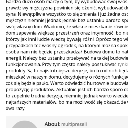
Bardzo dużo osób marzy o tym, by wybudować swój własn
prawdziwy mężczyzna powinien się ożenić, wybudować do
syna. Niewątpliwie wszystko to się zmienia i już żadna o
mężczyzn niemniej jednak jednak bez ustanku bardzo sp
swój własny dom. Wiadomo, że własne mieszkanie również
dom zapewnia większą przestrzeń oraz intymność, bo nie
którzy jak inni ludzie wiedzą bywają różni. Oprócz tego 
przypadkach też własny ogródek, na którym można spoko
osoba nam nie będzie przeszkadzał. Budowa domu to nat
energii. Należy bez ustanku przebywać na takiej budowi
funkcjonowania.
Przy tym często należy poszukiwać
tynki
produkty. Są to najistotniejsze decyzje, bo to od nich będ
mieszkać w naszym domu, decydujemy o różnych funkcjach
coś się będzie psuło. Warto odwiedzić hurtownie budowl
propozycję produktów. Aktualnie jest ich bardzo sporo d
to zupełnie trudna decyzja, niemniej jednak warto wiedzi
najtańszych materiałów, bo ma możliwość się okazać, że w
dwa razy.
About
multipresell