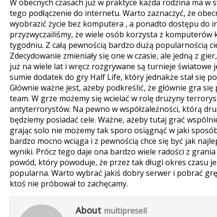
W obecnych czasach już w praktyce każda rodzina ma w 
tego podłączenie do internetu. Warto zaznaczyć, że obecn
wyobrazić życie bez komputera , a ponadto dostępu do int
przyzwyczailiśmy, że wiele osób korzysta z komputerów k
tygodniu. Z całą pewnością bardzo dużą popularnością c
Zdecydowanie zmieniały się one w czasie, ale jedną z gie
już na wiele lat i wręcz rozgrywane są turnieje światowe 
sumie dodatek do gry Half Life, który jednakże stał się p
Głównie ważne jest, ażeby podkreślić, że głównie gra się p
team. W grze możemy się wcielać w rolę drużyny terrory
antyterrorystów. Na pewno w współzależności, którą dru
będziemy posiadać cele. Ważne, ażeby tutaj grać wspólni
grając solo nie możemy tak sporo osiągnąć w jaki sposób 
bardzo mocno wciąga i z pewnością chce się być jak najl
wyniki. Prócz tego daje ona bardzo wiele radości z grani
powód, który powoduje, że przez tak długi okres czasu j
popularna. Warto wybrać jakiś dobry serwer i pobrać gr
ktoś nie próbował to zachęcamy.
About
multipresell