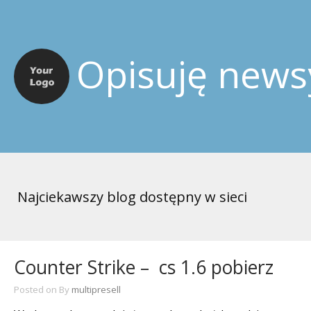
Opisuję news
Najciekawszy blog dostępny w sieci
Counter Strike –  cs 1.6 pobierz
Posted on
By
multipresell