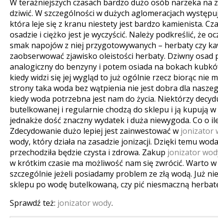
W teraźniejszych czasach bardzo dużo osób narzeka na z
dziwić. W szczególności w dużych aglomeracjach występ
która leje się z kranu niestety jest bardzo kamienista. Cza
osadzie i ciężko jest je wyczyścić. Należy podkreślić, że
smak napojów z niej przygotowywanych – herbaty czy k
zaobserwować zjawisko oleistości herbaty. Dziwny osad p
analogiczny do benzyny i potem osiada na bokach kubków
kiedy widzi się jej wygląd to już ogólnie rzecz biorąc nie ma
strony taka woda bez wątpienia nie jest dobra dla nasze
kiedy woda potrzebna jest nam do życia. Niektórzy decyd
butelkowanej i regularnie chodzą do sklepu i ją kupują w
jednakże dość znaczny wydatek i duża niewygoda. Co o il
Zdecydowanie dużo lepiej jest zainwestować w
jonizator
wody, który działa na zasadzie jonizacji. Dzięki temu wod
przechodziła będzie czysta i zdrowa. Zakup
jonizator wod
w krótkim czasie ma możliwość nam się zwrócić. Warto w
szczególnie jeżeli posiadamy problem ze złą wodą. Już ni
sklepu po wodę butelkowaną, czy pić niesmaczną herbatę o
Sprawdź też:
jonizator wody
.