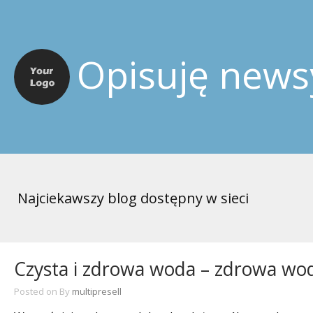
Opisuję news
Najciekawszy blog dostępny w sieci
Czysta i zdrowa woda – zdrowa wo
Posted on
By
multipresell