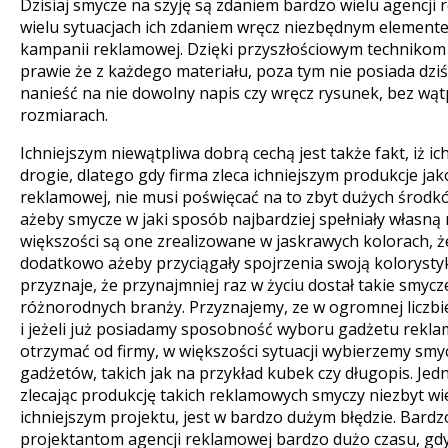
Dzisiaj smycze na szyję są zdaniem bardzo wielu agencji
wielu sytuacjach ich zdaniem wręcz niezbędnym elemen
kampanii reklamowej. Dzięki przyszłościowym techniko
prawie że z każdego materiału, poza tym nie posiada dzi
nanieść na nie dowolny napis czy wręcz rysunek, bez wą
rozmiarach.
Ichniejszym niewątpliwa dobrą cechą jest także fakt, iż i
drogie, dlatego gdy firma zleca ichniejszym produkcje jak
reklamowej, nie musi poświęcać na to zbyt dużych środk
ażeby smycze w jaki sposób najbardziej spełniały własn
większości są one zrealizowane w jaskrawych kolorach, że
dodatkowo ażeby przyciągały spojrzenia swoją kolorystyk
przyznaje, że przynajmniej raz w życiu dostał takie smyc
różnorodnych branży. Przyznajemy, ze w ogromnej liczbi
i jeżeli już posiadamy sposobność wyboru gadżetu rek
otrzymać od firmy, w większości sytuacji wybierzemy smy
gadżetów, takich jak na przykład kubek czy długopis. Jedn
zlecając produkcję takich reklamowych smyczy niezbyt wi
ichniejszym projektu, jest w bardzo dużym błędzie. Bard
projektantom agencji reklamowej bardzo dużo czasu, gdyż 