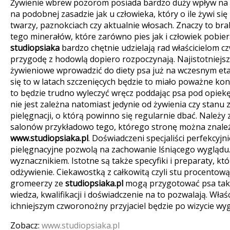
Żywienie wbrew pozorom posiada bardzo duży wpływ na sta
na podobnej zasadzie jak u człowieka, który o ile żywi się
twarzy, paznokciach czy aktualnie włosach. Znaczy to br
tego minerałów, które zarówno pies jak i człowiek pobier
studiopsiaka
bardzo chętnie udzielają rad właścicielom 
przygodę z hodowlą dopiero rozpoczynają. Najistotniejsze
żywieniowe wprowadzić do diety psa już na wczesnym etap
się to w latach szczenięcych będzie to miało poważne k
to będzie trudno wyleczyć wręcz poddając psa pod opiekę
nie jest zależna natomiast jedynie od żywienia czy stanu 
pielęgnacji, o którą powinno się regularnie dbać. Należy 
salonów przykładowo tego, którego stronę można znale
www.studiopsiaka.pl
. Doświadczeni specjaliści perfekcyjni
pielęgnacyjne pozwolą na zachowanie lśniącego wyglądu. 
wyznacznikiem. Istotne są także specyfiki i preparaty, kt
odżywienie. Ciekawostką z całkowitą czyli stu procentową
gromeerzy ze
studiopsiaka.pl
mogą przygotować psa tak
wiedza, kwalifikacji i doświadczenie na to pozwalają. Właś
ichniejszym czworonożny przyjaciel będzie po wizycie wyg
Zobacz:
www.studiopsiaka.pl