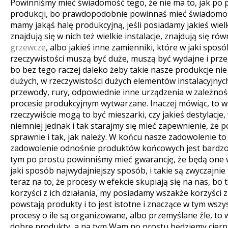
Powinniśmy mieć świadomość tego, że nie ma to, jak po p
produkcji, bo prawdopodobnie powinnaś mieć świadomość 
mamy jakąś halę produkcyjną, jeśli posiadamy jakieś wiel
znajdują się w nich też wielkie instalacje, znajdują się ró
grzewcze
, albo jakieś inne zamienniki, które w jaki spos
rzeczywistości muszą być duże, muszą być wydajne i prz
bo bez tego raczej daleko żeby takie nasze produkcje ni
dużych, w rzeczywistości dużych elementów instalacyjnych,
przewody, rury, odpowiednie inne urządzenia w zależnoś
procesie produkcyjnym wytwarzane. Inaczej mówiąc, to ws
rzeczywiście mogą to być mieszarki, czy jakieś destylacje
niemniej jednak i tak starajmy się mieć zapewnienie, że 
sprawnie i tak, jak należy. W końcu nasze zadowolenie to
zadowolenie odnośnie produktów końcowych jest bardzo is
tym po prostu powinniśmy mieć gwarancję, że będą one 
jaki sposób najwydajniejszy sposób, i takie są zwyczajni
teraz na to, że procesy w efekcie skupiają się na nas, b
korzyści z ich działania, my posiadamy wszakże korzyści 
powstają produkty i to jest istotne i znaczące w tym wsz
procesy o ile są organizowane, albo przemyślane źle, to 
dobre produkty, a na tym Wam po prostu będziemy cierpie