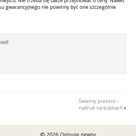
iejscu. Nie trzeba się także przejmować o ceny. Nawet
esu gwarancyjnego nie powinny być one szczególnie
sell
Świetny prezent –
nadruk na kubkach
»
© 2026 Opisuję newsy