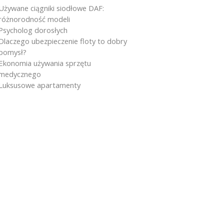
Używane ciągniki siodłowe DAF:
różnorodność modeli
Psycholog dorosłych
Dlaczego ubezpieczenie floty to dobry
pomysł?
Ekonomia używania sprzętu
medycznego
Luksusowe apartamenty