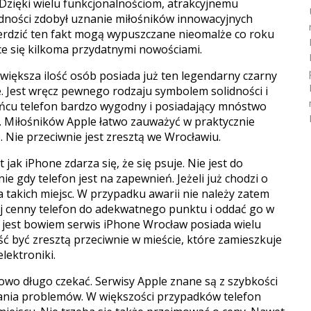
 Dzięki wielu funkcjonalnościom, atrakcyjnemu
dności zdobył uznanie miłośników innowacyjnych
ierdzić ten fakt mogą wypuszczane nieomalże co roku
e się kilkoma przydatnymi nowościami.
 większa ilość osób posiada już ten legendarny czarny
e. Jest wręcz pewnego rodzaju symbolem solidności i
ońcu telefon bardzo wygodny i posiadający mnóstwo
i. Miłośników Apple łatwo zauważyć w praktycznie
Nie przeciwnie jest zresztą we Wrocławiu.
 jak iPhone zdarza się, że się psuje. Nie jest do
ie gdy telefon jest na zapewnień. Jeżeli już chodzi o
a takich miejsc. W przypadku awarii nie należy zatem
j cenny telefon do adekwatnego punktu i oddać go w
m jest bowiem serwis iPhone Wrocław posiada wielu
ć być zresztą przeciwnie w mieście, które zamieszkuje
lektroniki.
towo długo czekać. Serwisy Apple znane są z szybkości
nia problemów. W większości przypadków telefon