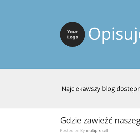
Opisu
Najciekawszy blog dostępn
Gdzie zawieźć naszeg
Posted on
By
multipresell