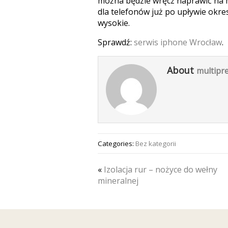
można będzie wręcz naprawić na m
dla telefonów już po upływie okr
wysokie.
Sprawdź:
serwis iphone Wrocław
.
About
multipre
Categories:
Bez kategorii
«
Izolacja rur – nożyce do wełny
mineralnej