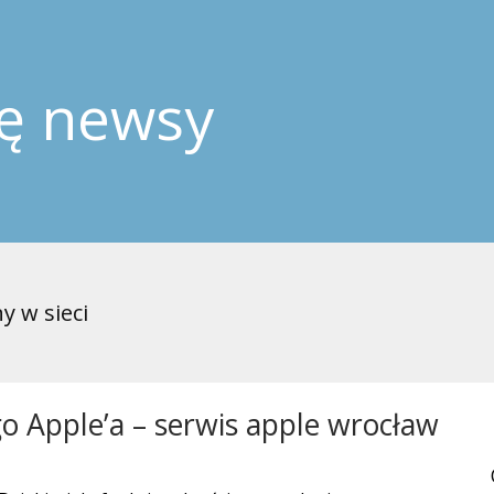
ję newsy
y w sieci
o Apple’a – serwis apple wrocław