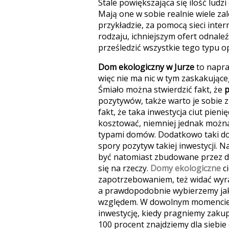
Stale powiększająca się ilość ludz
Mają one w sobie realnie wiele z
przykładzie, za pomocą sieci int
rodzaju, ichniejszym ofert odnale
prześledzić wszystkie tego typu op
Dom ekologiczny w Jurze
to napra
więc nie ma nic w tym zaskakujące
Śmiało można stwierdzić fakt, że
p
pozytywów, także warto je sobie z
fakt, że taka inwestycja ciut pie
kosztować, niemniej jednak można
typami domów. Dodatkowo taki dom 
spory pozytyw takiej inwestycji. 
być natomiast zbudowane przez do
się na rzeczy.
Domy ekologiczne
c
zapotrzebowaniem, też widać wyra
a prawdopodobnie wybierzemy jak
względem. W dowolnym momencie 
inwestycję, kiedy pragniemy zaku
100 procent znajdziemy dla siebie