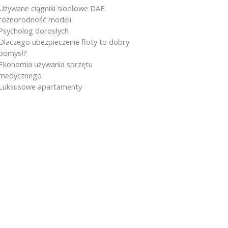
Używane ciągniki siodłowe DAF:
różnorodność modeli
Psycholog dorosłych
Dlaczego ubezpieczenie floty to dobry
pomysł?
Ekonomia używania sprzętu
medycznego
Luksusowe apartamenty