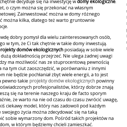
i chętnie decyduje się na inwestycję w
domy ekologiczne
.
alet, o czym można się przekonać na własnym
ernetowej. Zainwestować można w domy różnego
źć można kilka, dlatego też warto gruntownie
cje.
wdę dobry pomysł dla wielu zainteresowanych osób,
go w tym, że Ci tak chętnie w takie domy inwestują.
rojekty domów ekologicznych
posiadają w sobie wiele
 dużą dokładnością przejrzeć. Nie ulega żadnej uwagi
niędzy ma możliwość nas ze stuprocentową pewnością
 na tym ciut zaoszczędzić, w porównaniu z innymi
nie będzie pochłaniał zbyt wiele energii, a to jest
Na pewno takie
projekty domów ekologicznych
powinny
świadczonych profesjonalistów, którzy dobrze znają
ieszą się na terenie naszego kraju de facto sporym
źnie, że warto na nie od czasu do czasu zwrócić uwagę,
iś ciekawy model, który nas zadowoli pod każdym
swojego życia można zdecydować się na taką
pić sobie wymarzony dom. Pośród takich projektów na
 dom, w którym będziemy chcieli zamieszkać.