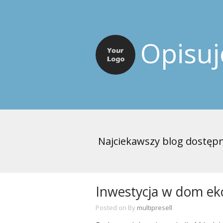
Opisu
Najciekawszy blog dostępn
Inwestycja w dom ek
Posted on
By
multipresell