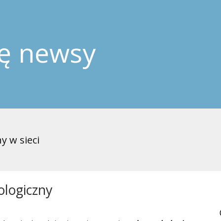
ję newsy
y w sieci
ologiczny