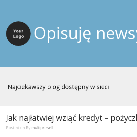
Opisuję news
Najciekawszy blog dostępny w sieci
Jak najłatwiej wziąć kredyt – pożycz
Posted on
By
multipresell