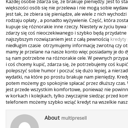
Każdej osobie zdarza się, że brakuje pieniędzy. Jest to 
większości osób się nie przelewa i nie mogą sobie wydaw
jest tak, że zbiera się pieniądze, ale wiele z nich wychod
rodzaju opłaty , a ponadto wyżywienie. Część, która zosta
kupuje się różnorakie inne rzeczy. Niestety w życiu bywa
zdarzy się coś nieoczekiwanego i szybko będą przydatne
najszybszym rozwiązaniem jest z całą pewnością
kredyty 
niedługim czasie otrzymujemy informację zwrotną czy o
mamy je przelane na nasze konto więc posiadamy je do dy
są nam potrzebne na różnorakie cele. W pewnych przypad
i coś chcemy kupić, zdarza się, że potrzebujemy coś kupić
polepszyć sobie humor i poczuć się dużo lepiej, a nierz
wydatki, na które po prostu brakuje nam pieniędzy. Kredy
potem możemy go spokojnie spłacać przez dłuższy czas. 
jest przede wszystkim komfortowe, ponieważ nie powin
w korkach i kolejkach, tylko zwyczajnie siedząc przed k
telefonem możemy szybko wziąć kredyt na wszelkie nasz
About
multipresell