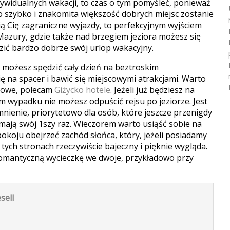
ndywidualnych wakacji, to czas o tym pomyśleć, ponieważ
dzo szybko i znakomita większość dobrych miejsc zostanie
ią Cię zagraniczne wyjazdy, to perfekcyjnym wyjściem
azury, gdzie także nad brzegiem jeziora możesz się
dzić bardzo dobrze swój urlop wakacyjny.
j możesz spędzić cały dzień na beztroskim
ę na spacer i bawić się miejscowymi atrakcjami. Warto
egowe, polecam
Giżycko hotele
. Jeżeli już będziesz na
m wypadku nie możesz odpuścić rejsu po jeziorze. Jest
nienie, priorytetowo dla osób, które jeszcze przenigdy
i mają swój 1szy raz. Wieczorem warto usiąść sobie na
okoju obejrzeć zachód słońca, który, jeżeli posiadamy
w tych stronach rzeczywiście bajeczny i pięknie wygląda.
romantyczną wycieczkę we dwoje, przykładowo przy
sell