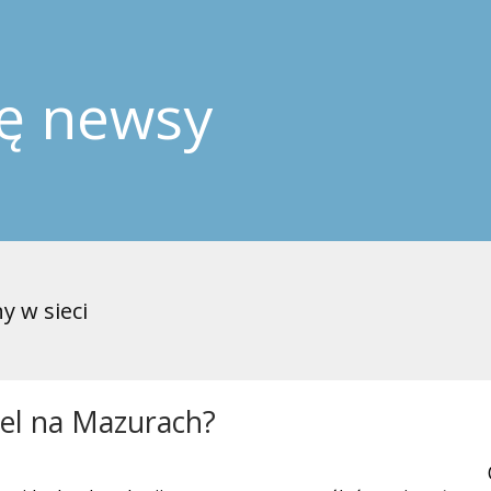
ję newsy
y w sieci
tel na Mazurach?