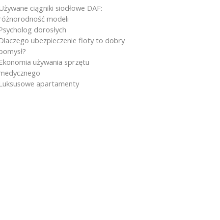
Używane ciągniki siodłowe DAF:
różnorodność modeli
Psycholog dorosłych
Dlaczego ubezpieczenie floty to dobry
pomysł?
Ekonomia używania sprzętu
medycznego
Luksusowe apartamenty