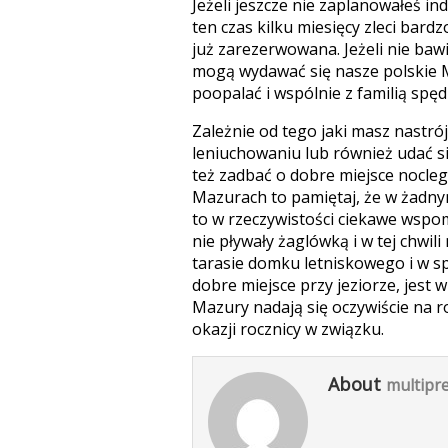
Jeżeli jeszcze nie zaplanowałeś i
ten czas kilku miesięcy zleci bar
już zarezerwowana. Jeżeli nie baw
mogą wydawać się nasze polskie M
poopalać i wspólnie z familią spę
Zależnie od tego jaki masz nastró
leniuchowaniu lub również udać si
też zadbać o dobre miejsce nocl
Mazurach to pamiętaj, że w żadny
to w rzeczywistości ciekawe wspom
nie pływały żaglówką i w tej chwil
tarasie domku letniskowego i w sp
dobre miejsce przy jeziorze, jest 
Mazury nadają się oczywiście na 
okazji rocznicy w związku.
About
multipre