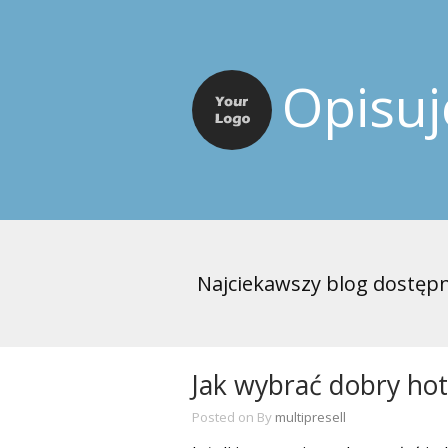
Opisu
Najciekawszy blog dostępn
Jak wybrać dobry ho
Posted on
By
multipresell