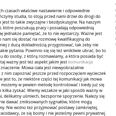
zych czasach właściwe nastawienie i odpowiednie
czymy studia, to stoją przed nami drzwi do drogi do
 jest to takie zwyczajne i bezdyskusyjne. Na naszym
zi, które poszukują pracy i posiadają odpowiednią
ię jednakże pamiętać, że to nie wystarczy.
Ważne jest
ło nam się dostać na rozmowę kwalifikacyjną do
niej z dużą dokładnością przygotować, tak żeby nie
ie pytania. Powinno się się też wnikliwie ubrać, bo to
ku do osoby, z którą rozmawiamy, a która posiada być
j ważny jest też aspekt jakim jest
komunikacja
znaczenie. Mowa ciała jest niewyobrażalnie
ę z nim zapoznać jeszcze przed rozpoczęciem wycieczek
jest to, że niektóre części tej komunikacji jak mowa
su możemy w pewien metodę kontrolować i kiedy już się
 kilka zyskać. Wiemy wszakże w jaki sposób ważny w
ni, delikatny uśmiech, bezsporne spojrzenie. Należy się
nie dawać zmiksowanych sygnałów, które mogą
my. Nie wolno też przyjmować postawy zamkniętej,
codawcy, że się boimy i nie jesteśmy pewni prywatnej