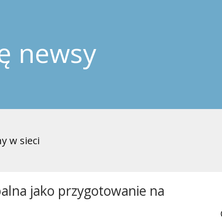
ję newsy
y w sieci
lna jako przygotowanie na 