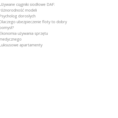
Używane ciągniki siodłowe DAF:
różnorodność modeli
Psycholog dorosłych
Dlaczego ubezpieczenie floty to dobry
pomysł?
Ekonomia używania sprzętu
medycznego
Luksusowe apartamenty