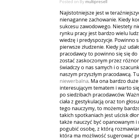
Posted on
By
multipresell
Najistotniejsze jest w teraźniejs
nienaganne zachowanie. Kiedy koń
sukcesu zawodowego. Niestety nie
rynku pracy jest bardzo wielu lud
wiedzę i predyspozycje. Powinno s
pierwsze złudzenie. Kiedy już uda
pracodawcy to powinno się się do 
zostać zaskoczonym przez różnorak
świadczy o nas samych i o szacun
naszym przyszłym pracodawcą. Tuta
niewerbalna
. Ma ona bardzo duże 
interesującym tematem i warto si
po siedzibach pracodawców. Ważne 
ciała z gestykulacją oraz ton gło
tego nauczymy, to możemy bardzo
takich spotkaniach jest uścisk dło
także nauczyć być opanowanym i 
pogubić osobę, z którą rozmawia
która ma możliwość sugerować pra