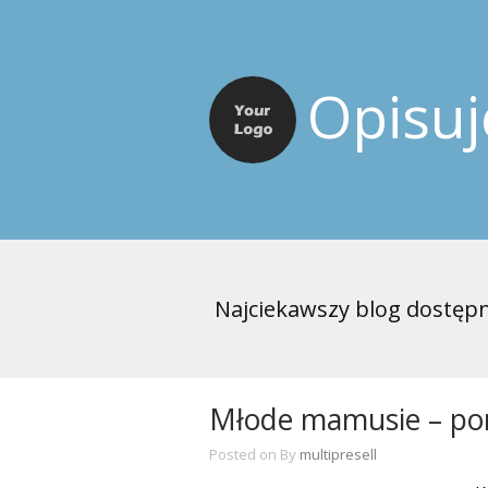
Opisu
Najciekawszy blog dostępn
Młode mamusie – po
Posted on
By
multipresell