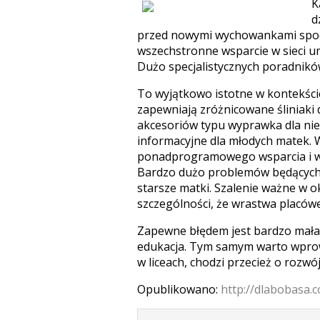
K
d
przed nowymi wychowankami spoc
wszechstronne wsparcie w sieci 
Dużo specjalistycznych poradnikó
To wyjątkowo istotne w kontekście
zapewniają zróżnicowane śliniaki d
akcesoriów typu wyprawka dla nie
informacyjne dla młodych matek. 
ponadprogramowego wsparcia i w t
Bardzo dużo problemów będących e
starsze matki. Szalenie ważne w ok
szczególności, że wrastwa placów
Zapewne błędem jest bardzo mała 
edukacja. Tym samym warto wpro
w liceach, chodzi przecież o rozwó
Opublikowano:
http://dlabobasa.