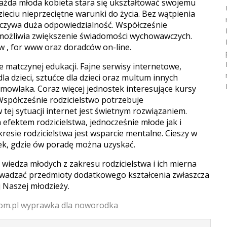
ażda młoda kobieta stara się ukształtować swojemu
zieciu nieprzeciętne warunki do życia. Bez wątpienia
zywa duża odpowiedzialność. Współcześnie
umożliwia zwiększenie świadomości wychowawczych.
w , for www oraz doradców on-line.
 matczynej edukacji. Fajne serwisy internetowe,
la dzieci, sztućce dla dzieci oraz multum innych
mowlaka. Coraz więcej jednostek interesujące kursy
Współcześnie rodzicielstwo potrzebuje
ej sytuacji internet jest świetnym rozwiązaniem.
fektem rodzicielstwa, jednocześnie młode jak i
resie rodzicielstwa jest wsparcie mentalne. Cieszy w
ek, gdzie ów poradę można uzyskać.
wiedza młodych z zakresu rodzicielstwa i ich mierna
wadzać przedmioty dodatkowego kształcenia zwłaszcza
j Naszej młodzieży.
com.pl wyprawka dla noworodka