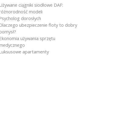
Używane ciągniki siodłowe DAF:
różnorodność modeli
Psycholog dorosłych
Dlaczego ubezpieczenie floty to dobry
pomysł?
Ekonomia używania sprzętu
medycznego
Luksusowe apartamenty