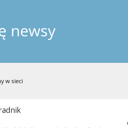
ję newsy
y w sieci
radnik