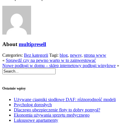
About
multipresell
Categories:
Bez kategorii
Tagi:
blog
,
newsy
,
strona www
«
Sprawdź czy na pewno warto w to zainwestować
Nowe podłogi w domu – sklep internetowy podłogi winylowe
»
Ostatnie wpisy
Używane ciągniki siodłowe DAF: różnorodność modeli
Psycholog dorosłych
Dlaczego ubezpieczenie floty to dobry pomysł?
Ekonomia używania sprzętu medycznego
Luksusowe apartamenty