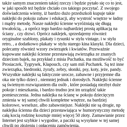
także samym znaczeniem takiej rzeczy i będzie pytało się co to jest,
w jaki sposób też będzie chciało cos takiego poczytać. Z swojego
doświadczenia wiemy, iż bardzo dużo przedszkoli kupuje takie
naklejki do pokoju zabaw i edukacji, aby wystroić wnętrze w ładny
i mądry metodę. Nasze naklejki ścienne wyróżniają się długą
trwałością, , a oprócz tego bardzo najbardziej prostą aplikacją na
ściany , czy drzwi. Oprócz naklejek, sprzedajemy również
oryginalne szablony, plakaty i rysunki w stylu vintage, i w stylu
retro, , a dodatkowo plakaty w stylu starego kina klasyki. Dla dzieci,
polecamy również wzory zwierzątek i kwiatów. Przeważnie
kupowane naklejki ścienne przestawiają zwierzątka ze znanych
dzieciom bajek, na przykład z misia Puchatka, ma możliwość to być
Prosiaczek, Tygrysek, Kłapouch, czy sam miś Puchatek. Są też inne
zwierzątka, biedronki, żyrafy, zebry, słoniki, psy, koty, jeże, pandy.
Wszystkie naklejki są faktycznie urocze, zabawne i przyjemne dla
oka nie tylko dzieci , niemniej jednak i dorosłych. Naklejki ścienne
są świetnym rozwiązaniem dla osób , które posiadają niezbyt duże
pokoje i mieszkania, i bardzo trudno jest im urządzić takie
pomieszczenia. Jedna naklejka na ścianę w pokoju dziecięcym
zmienia w tej samej chwili kompletne wnętrze, na bardziej
kolorowe, weselsze, albo zabawniejsze. Naklejki nie są drogie, np
naklejka ścienna dla dzieci przestawiająca w humorystyczny metodę
całą kocią rodzinę kosztuje mniej więcej 50 złoty. Zamawianie przez
Internet jest szybkie i wygodne, a paczki są wysyłane w tej samej
chwili po złożeniu i opłaceniu zamówienia.