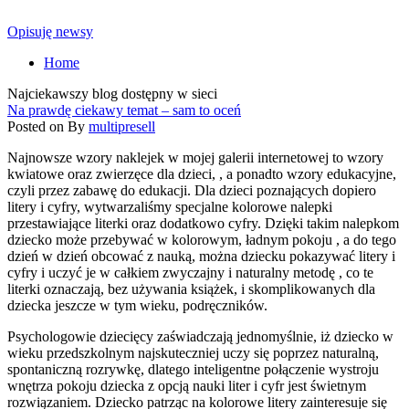
Opisuję newsy
Home
Najciekawszy blog dostępny w sieci
Na prawdę ciekawy temat – sam to oceń
Posted on
By
multipresell
Najnowsze wzory naklejek w mojej galerii internetowej to wzory
kwiatowe oraz zwierzęce dla dzieci, , a ponadto wzory edukacyjne,
czyli przez zabawę do edukacji. Dla dzieci poznających dopiero
litery i cyfry, wytwarzaliśmy specjalne kolorowe nalepki
przestawiające literki oraz dodatkowo cyfry. Dzięki takim nalepkom
dziecko może przebywać w kolorowym, ładnym pokoju , a do tego
dzień w dzień obcować z nauką, można dziecku pokazywać litery i
cyfry i uczyć je w całkiem zwyczajny i naturalny metodę , co te
literki oznaczają, bez używania książek, i skomplikowanych dla
dziecka jeszcze w tym wieku, podręczników.
Psychologowie dziecięcy zaświadczają jednomyślnie, iż dziecko w
wieku przedszkolnym najskuteczniej uczy się poprzez naturalną,
spontaniczną rozrywkę, dlatego inteligentne połączenie wystroju
wnętrza pokoju dziecka z opcją nauki liter i cyfr jest świetnym
rozwiązaniem. Dziecko patrząc na kolorowe litery zainteresuje się