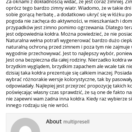
Za oknami z dokładnością widać, że jest coraz zimniej. Zima
oprócz tego bardzo zimny wiatr. Wiadomo, że w takie dni
sobie gorącą herbatę , a dodatkowo ukryć się w łóżku pod
pogoda nie zachęca do aktywności, w mieszkaniach i dom
przypadków jest zimno pomimo ogrzewania.
Dlatego ter
jest odpowiednia kołdra. Można powiedzieć, że nie posiad
Naturalna wełna potrafi wygenerować bardzo dużo ciepła 
naturalną ochroną przed zimnem i poza tym nie zajmuje w
wygodnie przechowywać. Jest to najlepszy wybór, poniewa
Jest ona bezpieczna dla całej rodziny. Nierzadko kołdra w
brzydkim wyglądem, brzydkim zapachem ale wcale tak nie j
dzisiaj taka kołdra prezentuje się całkiem inaczej. Posi
wybrać różnorakie wersje kolorystyczne, tak by pasował
odpowiadały. Najlepiej jest przejrzeć propozycję takich ko
poświęcając własny czas sprawdzić, że są one de fakto naj
nie zapewni wam żadna inna kołdra. Kiedy raz wybierze si
innego rodzaju się nie wróci.
About
multipresell