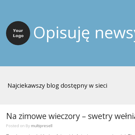
Opisuję news
Najciekawszy blog dostępny w sieci
Na zimowe wieczory – swetry wełn
Posted on
By
multipresell