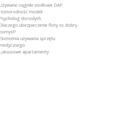
Używane ciągniki siodłowe DAF:
różnorodność modeli
Psycholog dorosłych
Dlaczego ubezpieczenie floty to dobry
pomysł?
Ekonomia używania sprzętu
medycznego
Luksusowe apartamenty