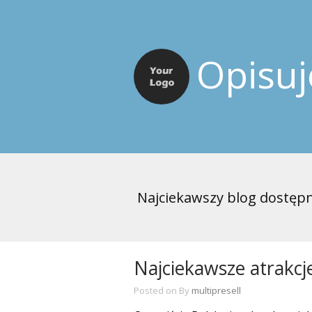
Opisu
Najciekawszy blog dostępn
Najciekawsze atrakcj
Posted on
By
multipresell