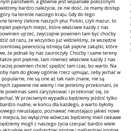
ęknym państwem, a głównie jest wspaniałe położonym
idzimy bardzo należycie, że nie dość, że mamy dostęp
góry na terenie naszego kraju. Gdy do tego
ne tereny zielone naszych płuc Polski, czyli mazur, to
let pięknych miejsc, które właściwie każdy z nas
 powinien ujrzeć, zwyczajnie powinien tam być choćby
dzić od razu, że wszystko już widzieliśmy, że wszędzie
procentową pewnością istnieją tak piękne zakątki, które
we, że jednak by nas zauroczyły.
Choćby i same tereny
m także jest pięknie, tam również właściwie każdy z nas
a raczej powinien chcieć spędzić tam czas, bo warto. Na
łoby nam do głowy ogólnie rzecz ujmując, żeby jechać w
k popularne, nie są one aż tak nam znane, nie są
mych zapewne nie wiemy i nie jesteśmy przekonani, że
ale powinnaś sami zaryzykować i przekonać się, że
 jechać. W przeciwnym wypadku będziemy jeździć tylko
t bardzo nudne, w końcu dla każdego, a warto byłoby
wego nieustająco, poznawać nieustająco jakieś nowe
e miejsca, bo wyłącznie wówczas będziemy mieli ciekawe
y będziemy mogli z naszego życia czerpać bardzo wiele
ktualnie jest najbardziej istotne i najbardziej istotne.