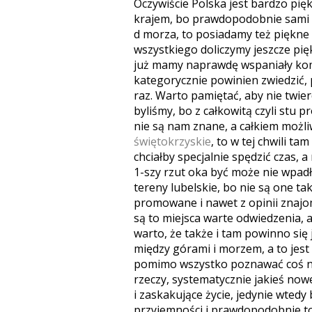
Oczywiście Polska jest bardzo pi
krajem, bo prawdopodobnie sami w
d morza, to posiadamy też piękne 
wszystkiego doliczymy jeszcze pięk
już mamy naprawdę wspaniały komp
kategorycznie powinien zwiedzić,
raz. Warto pamiętać, aby nie twier
byliśmy, bo z całkowitą czyli stu 
nie są nam znane, a całkiem możli
świętokrzyskie
, to w tej chwili ta
chciałby specjalnie spędzić czas, 
1-szy rzut oka być może nie wpad
tereny lubelskie, bo nie są one ta
promowane i nawet z opinii znajo
są to miejsca warte odwiedzenia, 
warto, że także i tam powinno się
między górami i morzem, a to jes
pomimo wszystko poznawać coś no
rzeczy, systematycznie jakieś now
i zaskakujące życie, jedynie wted
przyjemności i prawdopodobnie to a