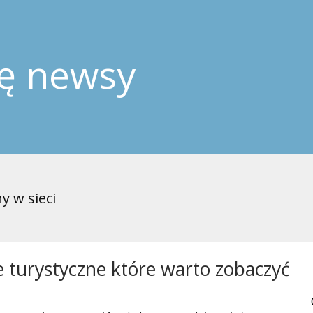
ję newsy
y w sieci
e turystyczne które warto zobaczyć