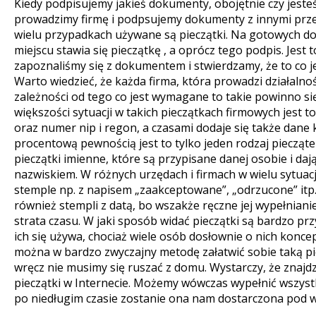
Kiedy podpisujemy jakieś dokumenty, obojętnie czy jesteś
prowadzimy firmę i podpsujemy dokumenty z innymi prze
wielu przypadkach używane są pieczątki.
Na gotowych d
miejscu stawia się pieczątkę , a oprócz tego podpis. Jest 
zapoznaliśmy się z dokumentem i stwierdzamy, że to co j
Warto wiedzieć, że każda firma, która prowadzi działalno
zależności od tego co jest wymagane to takie powinno s
większości sytuacji w takich pieczątkach firmowych jest 
oraz numer nip i regon, a czasami dodaje się także dane k
procentową pewnością jest to tylko jeden rodzaj pieczą
pieczątki imienne, które są przypisane danej osobie i daj
nazwiskiem. W różnych urzędach i firmach w wielu sytuacj
stemple np. z napisem „zaakceptowane”, „odrzucone” itp.
również stempli z datą, bo wszakże ręczne jej wypełnia
strata czasu. W jaki sposób widać pieczątki są bardzo p
ich się używa, chociaż wiele osób dosłownie o nich koncepc
można w bardzo zwyczajny metodę załatwić sobie taką piec
wręcz nie musimy się ruszać z domu. Wystarczy, że znajdzi
pieczątki w Internecie. Możemy wówczas wypełnić wszystk
po niedługim czasie zostanie ona nam dostarczona pod 