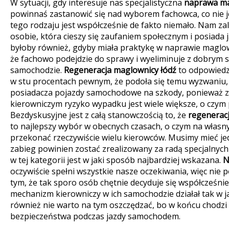
W sytuacji, gdy interesuje nas specjalistyczna
naprawa m
powinnaś zastanowić się nad wyborem fachowca, co nie j
tego rodzaju jest współcześnie de fakto niemało. Nam z
osobie, która cieszy się zaufaniem społecznym i posiada j
byłoby również, gdyby miała praktykę w naprawie maglo
że fachowo podejdzie do sprawy i wyeliminuje z dobrym
samochodzie.
Regeneracja maglownicy łódź
to odpowiedzi
w stu procentach pewnym, że podoła się temu wyzwaniu,
posiadacza pojazdy samochodowe na szkody, ponieważ z
kierowniczym ryzyko wypadku jest wiele większe, o czym
Bezdyskusyjne jest z całą stanowczością to, że
regeneracj
to najlepszy wybór w obecnych czasach, o czym na własny
przekonać rzeczywiście wielu kierowców. Musimy mieć jed
zabieg powinien zostać zrealizowany za radą specjalnych
w tej kategorii jest w jaki sposób najbardziej wskazana.
N
oczywiście spełni wszystkie nasze oczekiwania, więc nie 
tym, że tak sporo osób chętnie decyduje się współcześnie
mechanizm kierowniczy w ich samochodzie działał tak w j
również nie warto na tym oszczędzać, bo w końcu chodzi
bezpieczeństwa podczas jazdy samochodem.