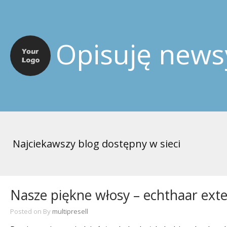
Opisuję news
Najciekawszy blog dostępny w sieci
Nasze piękne włosy – echthaar ext
Posted on
By
multipresell