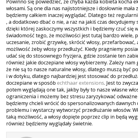
Powinno się powiedzieć, że chyba każda kobieta kocha 
włosami. Są one dla nas najistotniejsze i dosłownie mała
będziemy całkiem inaczej wyglądać.
Dlatego też regularni
, a dodatkowo dbać o nie, a raz na jakiś czas decydujemy
dzięki której zaskoczymy wszystkich i będziemy czuć się 
świadomość tego, że możliwości jest tutaj bardzo wiele
uczesanie, zrobić grzywkę, skrócić włosy, przefarbować, 
możliwość żeby włosy przedłużyć. Kiedy pragniemy posia
udać się do stosownego fryzjera, gdzie zostanie ten zab
również jakie doczepiane włosy wybierzemy. Zależy nam g
że nie są to nasze naturalne włosy, dlatego muszą być 
i w dotyku, dlatego najbardziej jest stosować do przedłuż
doczepiane w sposób
echthaar extensions
. Jest to zwyc
potem wyglądają one tak, jakby były to nasze własne wł
ograniczenia i możemy bez stresu zaryzykować odważne ś
będziemy chcieli wrócić do spersonalizowanych dawnych 
problemu i wystarczy wytworzyć przedłużanie włosów. Wł
taką możliwość, a włosy dopięte poprzez clip in będą wygl
również będziemy wyglądały świetnie.