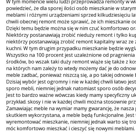
W tym momencie wielu ludzi przeprowadza remonty w wł
powiedzieć, że dla sporej ilości osób mieszkanie w stary
meblami i różnymi urządzeniami sprzed kilkudziesięciu la
chwili obecnej remont może sprawić, że ich mieszkanie o
Dzięki temu będzie można się w nim czuć komfortowo o
Niektórzy postanawiają zrobić nieduży remont i tylko k
niektórzy postanawiają zrobić remont kapitalny wraz ze z
kuchni. W tym drugim przypadku mieszkanie będzie wygl
Wszystko na 100 procent jest uzależnione od pragnienia 
środków, bo wszak taki duży remont wiąże się także z ko
na których nam zależy to wtedy możemy dać je do odnow
meble zadbać, ponieważ niszczą się, a po takiej odnowie
Dzisiaj wybór jest ogromny i nie w każdej chwili łatwo jes
sporo mebli, niemniej jednak natomiast sporo osób decyd
Jest to bardzo ważne wówczas kiedy mamy specyficzny u
przykład. skosy i nie w każdej chwili można stosownie pr
Zamawiając meble na wymiar mamy gwarancję, że nasza 
skutkiem wykorzystana, a meble będą funkcjonalne. Jest 
wyremontować mieszkanie, niemniej jednak warto się tr
móc komfortowo mieszkać i cieszyć się nowymi meblami.