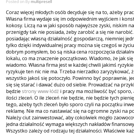
Posted on
By
multipresell
Coraz więcej młodych osób decyduje się na to, ażeby pra
Własna firma wydaje się im odpowiednim wyjściem i konsta
kokosy. Liczą na w jaki sposób najwyższe zyski, niskim n
przenigdy tak nie posiada, żeby zarobić a się nie narobi
posiadając własną działalność gospodarczą, niemniej jedna
tylko dzięki indywidualnej pracy można się czegoś w życiu 
dobrym pomysłem, bo są niska cena rozpoczęcia działaln
lokalu, co ma znaczenie początkowo. Wiadomo, że jak się
wiadomo. Własna firma jest w każdej chwili jakimś ryzykie
ryzykuje ten nic nie ma.
Trzeba nierzadko zaryzykować, że
wszystko jakoś się potoczyło. Powinno być poprawnie, j
się się starać i dawać dużo od siebie. Prowadzać na przyk
będzie
strony www łódź
i pracy ma możliwość być sporo, 
ilości zleceń. O ile zleceń nie będzie, nie będzie tych pien
tego, ażeby tych zleceń było sporo czyli na początku in
reklamę. Nie ma co nastawiać się na ogromne zyski na poc
Należy ciut zainwestować, aby cokolwiek mogło zaowocow
jedna działalność wymaga większych nakładów finansowyc
Wszystko zależy od rodzaju tej działalności. Właściwie k