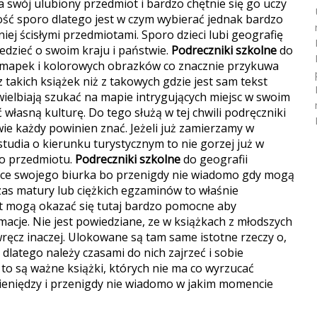
 swój ulubiony przedmiot i bardzo chętnie się go uczy
ść sporo dlatego jest w czym wybierać jednak bardzo
iej ścisłymi przedmiotami.
Sporo dzieci lubi geografię
dzieć o swoim kraju i państwie.
Podreczniki szkolne
do
 mapek i kolorowych obrazków co znacznie przykuwa
z takich książek niż z takowych gdzie jest sam tekst
uwielbiają szukać na mapie intrygujących miejsc w swoim
własną kulturę. Do tego służą w tej chwili podręczniki
wie każdy powinien znać. Jeżeli już zamierzamy w
studia o kierunku turystycznym to nie gorzej już w
go przedmiotu.
Podreczniki szkolne
do geografii
ce swojego biurka bo przenigdy nie wiadomo gdy mogą
czas matury lub ciężkich egzaminów to właśnie
at mogą okazać się tutaj bardzo pomocne aby
acje. Nie jest powiedziane, ze w książkach z młodszych
ręcz inaczej. Ulokowane są tam same istotne rzeczy o,
dlatego należy czasami do nich zajrzeć i sobie
to są ważne książki, których nie ma co wyrzucać
ieniędzy i przenigdy nie wiadomo w jakim momencie