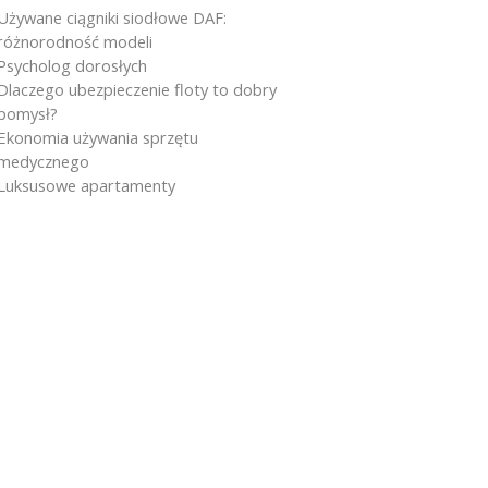
Używane ciągniki siodłowe DAF:
różnorodność modeli
Psycholog dorosłych
Dlaczego ubezpieczenie floty to dobry
pomysł?
Ekonomia używania sprzętu
medycznego
Luksusowe apartamenty