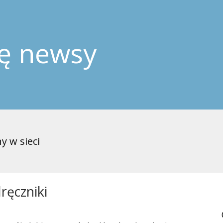
ję newsy
y w sieci
ręczniki