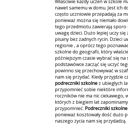
Właściwie każdy uczeń w szkole ma
nawet samemu w domu. Jest ich do
często uczniowie przepadają za mn
ponieważ można się niemało dowie
tego przedmiotu zawierają sporo
uwagę dzieci. Dużo lepiej uczy się 
pisany bez żadnych rycin. Dzieci 
regionie , a oprócz tego poznawać 
szkolne do geografii, który właści
późniejszym czasie wybrać się na 
podstawówce zacząć się uczyć te
powinno się przechowywać w szaf
nam się przydać. Kiedy przyjdzie 
podreczniki szkolne
z ubiegłych l
przypomnieć sobie niektóre inform
roczników nie ma nic ciekawego, w
których z biegiem lat zapominamy 
przypomnieć.
Podreczniki szkolne
ponieważ kosztowały dość dużo p
naszego życia nam się przydadzą.