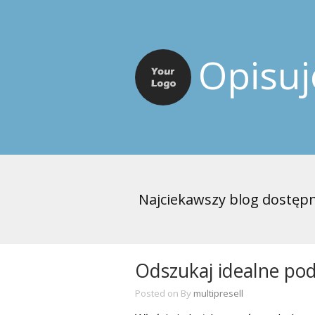
Opisu
Najciekawszy blog dostępn
Odszukaj idealne pod
Posted on
By
multipresell