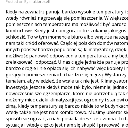
Posted on
By
multipresell
Kiedy na zewnątrz panują bardzo wysokie temperatury i sł
wtedy również nagrzewają się pomieszczenia. W większo
pomieszczeniach temperatura ma możliwość być bardzo w
komfortowe.
Kiedy jest nam gorąco to szukamy jakiegoś m
schłodzić. To w tym momencie biuro albo wnętrze nasz
nam taki chłód oferować. Częściej polskich domów natomi
innych państw bardzo popularne są klimatyzatory, dzięk
możliwość panować odpowiednia temperatura, a my będz
zrelaksować i odpocząć. U nas ciągle jednakże panuje pr
bardzo drogie i nie opłaca się ich nabywać więc kobiety i
gorących pomieszczeniach i bardzo się męczą. Wystarczy
tematem, aby wiedzieć, że wcale tak nie jest. Klimatyzator
inwestycja. Jeszcze kiedyś może tak było, niemniej jednak
nowocześniejsze egzemplarze, które nie potrzebują tak s
możemy mieć dzięki klimatyzacji jest ogromny i stanowi
zimą, kiedy temperatury są bardzo niskie to w budynkach 
wtedy także nie jest nam komfortowo. Musimy ubierać się
sposób się ogrzać, a ciało posiada dreszcze z zimna. To t
sytuacja i wtedy ciężko jest nam się skupić i pracować, 