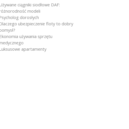
Używane ciągniki siodłowe DAF:
różnorodność modeli
Psycholog dorosłych
Dlaczego ubezpieczenie floty to dobry
pomysł?
Ekonomia używania sprzętu
medycznego
Luksusowe apartamenty