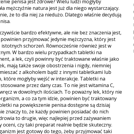
enie penisa jest zdrowe? Wielu ludzi mogłyby
ała mężczyźnie natura jest już dla niego wystarczający.
ie, że to dla niej za niedużo. Dlatego właśnie decydują
nisa.
czywiście bardzo efektywne, ale nie bez znaczenia jest,
ki powinien przyjmować jedynie mężczyzna, który jest
 istotnych schorzeń. Równocześnie również jest w
znym. W bardzo wielu przypadkach tabletki na
ent, a lek, czyli powinny być traktowane właśnie jako
, mają także swoje obostrzenia i nigdy, niemniej
 mieszać z alkoholem bądź z innymi tabletkami lub
 które mogłyby wejść w interakcje. Tabletki na
stosowane przez dany czas. To nie jest witamina C,
ręcz w dowolnych ilościach. To poważny lek, który nie
rganizm, a co za tym idzie, powinien być traktowany
bletki na powiększenie penisa dostępne są dzisiaj
ie znaczy to, że każdy powinien posiadać do nich
zdrowia to drugie, więc najlepiej przed zażywaniem
 oceni, czy taki preparat realnie będzie skuteczny.
rganizm jest gotowy do tego, żeby przyjmować taki