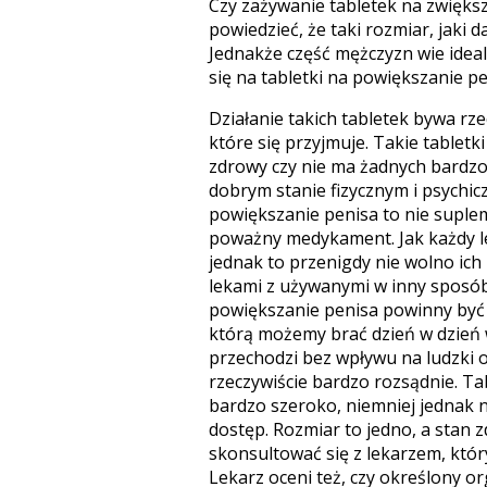
Czy zażywanie tabletek na zwiększ
powiedzieć, że taki rozmiar, jaki d
Jednakże część mężczyzn wie idealn
się na tabletki na powiększanie pe
Działanie takich tabletek bywa rze
które się przyjmuje. Takie tablet
zdrowy czy nie ma żadnych bardzo
dobrym stanie fizycznym i psychic
powiększanie penisa to nie suplem
poważny medykament. Jak każdy lek
jednak to przenigdy nie wolno ich
lekami z używanymi w inny sposób,
powiększanie penisa powinny być 
którą możemy brać dzień w dzień w
przechodzi bez wpływu na ludzki o
rzeczywiście bardzo rozsądnie. Ta
bardzo szeroko, niemniej jednak n
dostęp. Rozmiar to jedno, a stan 
skonsultować się z lekarzem, który
Lekarz oceni też, czy określony o