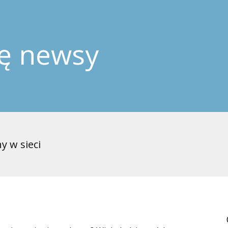
ję newsy
y w sieci