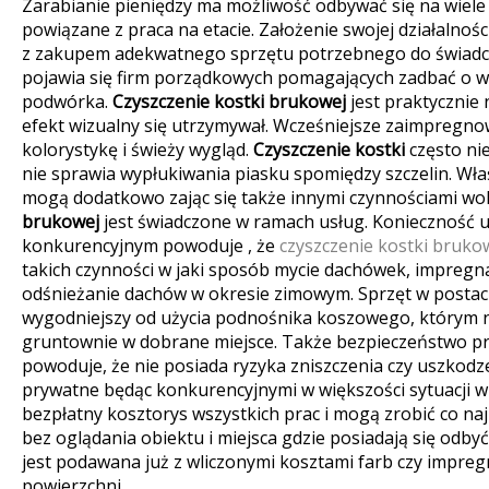
Zarabianie pieniędzy ma możliwość odbywać się na wiele 
powiązane z praca na etacie. Założenie swojej działalnoś
z zakupem adekwatnego sprzętu potrzebnego do świadc
pojawia się firm porządkowych pomagających zadbać o w
podwórka.
Czyszczenie kostki brukowej
jest praktycznie
efekt wizualny się utrzymywał. Wcześniejsze zaimpregnow
kolorystykę i świeży wygląd.
Czyszczenie kostki
często ni
nie sprawia wypłukiwania piasku spomiędzy szczelin. Wła
mogą dodatkowo zając się także innymi czynnościami w
brukowej
jest świadczone w ramach usług. Konieczność ut
konkurencyjnym powoduje , że
czyszczenie kostki bruko
takich czynności w jaki sposób mycie dachówek, impregna
odśnieżanie dachów w okresie zimowym. Sprzęt w postaci
wygodniejszy od użycia podnośnika koszowego, którym 
gruntownie w dobrane miejsce. Także bezpieczeństwo pr
powoduje, że nie posiada ryzyka zniszczenia czy uszkodz
prywatne będąc konkurencyjnymi w większości sytuacji w
bezpłatny kosztorys wszystkich prac i mogą zrobić co n
bez oglądania obiektu i miejsca gdzie posiadają się odb
jest podawana już z wliczonymi kosztami farb czy impregn
powierzchni.