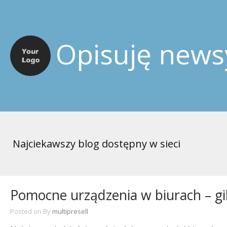
Opisuję news
Najciekawszy blog dostępny w sieci
Pomocne urządzenia w biurach – gi
Posted on
By
multipresell