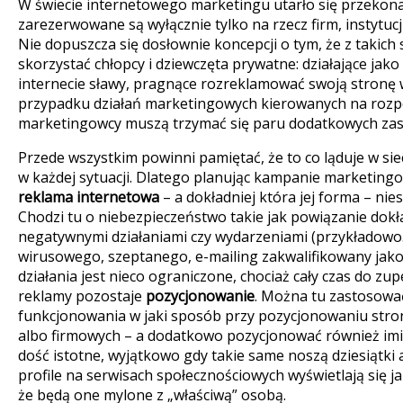
W świecie internetowego marketingu utarło się przekona
zarezerwowane są wyłącznie tylko na rzecz firm, instytuc
Nie dopuszcza się dosłownie koncepcji o tym, że z taki
skorzystać chłopcy i dziewczęta prywatne: działające jako
internecie sławy, pragnące rozreklamować swoją stronę 
przypadku działań marketingowych kierowanych na rozp
marketingowcy muszą trzymać się paru dodatkowych zas
Przede wszystkim powinni pamiętać, że to co ląduje w siec
w każdej sytuacji. Dlatego planując kampanie marketing
reklama internetowa
– a dokładniej która jej forma – nie
Chodzi tu o niebezpieczeństwo takie jak powiązanie dokł
negatywnymi działaniami czy wydarzeniami (przykładowo
wirusowego, szeptanego, e-mailing zakwalifikowany jako
działania jest nieco ograniczone, chociaż cały czas do zu
reklamy pozostaje
pozycjonowanie
. Można tu zastosowa
funkcjonowania w jaki sposób przy pozycjonowaniu str
albo firmowych – a dodatkowo pozycjonować również imię
dość istotne, wyjątkowo gdy takie same noszą dziesiątki a
profile na serwisach społecznościowych wyświetlają się j
że będą one mylone z „właściwą” osobą.