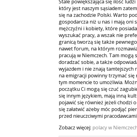
Stale powiększająca się ilość ludz
który jest naszym sąsiadem zatem 
się na zachodzie Polski. Warto po
gospodarcza niż u nas i mają oni
mężczyźni i kobiety, które posiad
wyszukać pracy, a wszak nie pref
granicą tworzą się także pewnego
nawet forum, na którym rozmawiają
pracują w Niemczech. Tam mogą s
doradzać sobie, a także odpowiada
wyjazdem i nie znają tamtejszych r
na emigracji powinny trzymać się
tym momencie to umożliwia. Możn
początku Ci mogą się czuć zagubi
się innym językiem, mają inną kul
pojawić się również jeżeli chodzi
się załatwić ażeby móc podjąć pie
przed nieuczciwymi pracodawcami, 
Zobacz więcej:
polacy w Niemczec