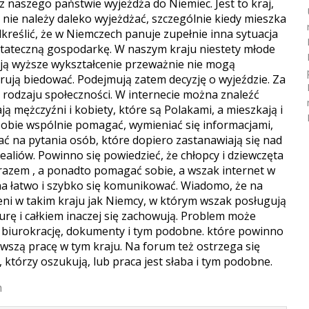
i z naszego państwie wyjeżdża do Niemiec. Jest to kraj,
nie należy daleko wyjeżdżać, szczególnie kiedy mieszka
dkreślić, że w Niemczech panuje zupełnie inna sytuacja
 stateczną gospodarkę. W naszym kraju niestety młode
ają wyższe wykształcenie przeważnie nie mogą
erują biedować.
Podejmują zatem decyzję o wyjeździe. Za
 rodzaju społeczności. W internecie można znaleźć
 mężczyźni i kobiety, które są Polakami, a mieszkają i
obie wspólnie pomagać, wymieniać się informacjami,
ć na pytania osób, które dopiero zastanawiają się nad
ealiów. Powinno się powiedzieć, że chłopcy i dziewczęta
 razem , a ponadto pomagać sobie, a wszak internet w
a łatwo i szybko się komunikować. Wiadomo, że na
eni w takim kraju jak Niemcy, w którym wszak posługują
turę i całkiem inaczej się zachowują. Problem może
 o biurokrację, dokumenty i tym podobne. które powinno
rwszą pracę w tym kraju. Na forum też ostrzega się
którzy oszukują, lub praca jest słaba i tym podobne.
h