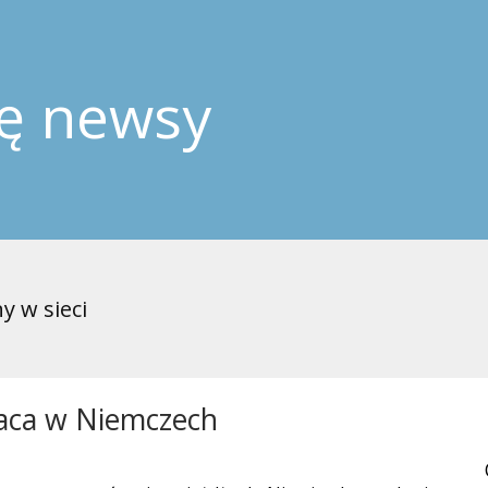
ję newsy
y w sieci
raca w Niemczech