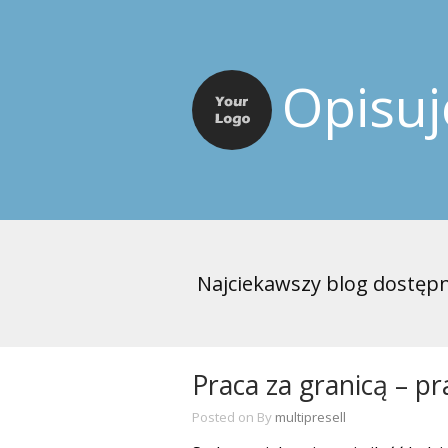
Opisu
Najciekawszy blog dostępn
Praca za granicą – p
Posted on
By
multipresell