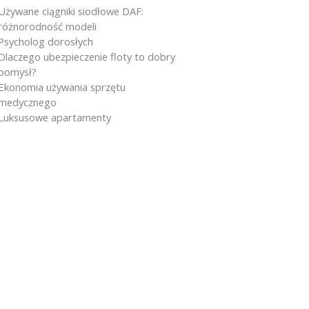
Używane ciągniki siodłowe DAF:
różnorodność modeli
Psycholog dorosłych
Dlaczego ubezpieczenie floty to dobry
pomysł?
Ekonomia używania sprzętu
medycznego
Luksusowe apartamenty