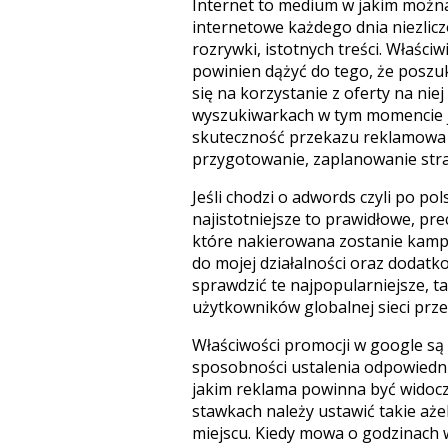
Internet to medium w jakim możn
internetowe każdego dnia niezlicz
rozrywki, istotnych treści. Właśc
powinien dążyć do tego, że poszuku
się na korzystanie z oferty na nie
wyszukiwarkach w tym momencie j
skuteczność przekazu reklamowa b
przygotowanie, zaplanowanie stra
Jeśli chodzi o adwords czyli po po
najistotniejsze to prawidłowe, pr
które nakierowana zostanie kamp
do mojej działalności oraz dodatk
sprawdzić te najpopularniejsze, ta
użytkowników globalnej sieci pr
Właściwości promocji w google są 
sposobności ustalenia odpowiednic
jakim reklama powinna być widocz
stawkach należy ustawić takie aże
miejscu. Kiedy mowa o godzinach 