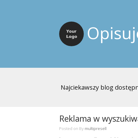
Opisu
Najciekawszy blog dostępn
Reklama w wyszukiwa
Posted on
By
multipresell