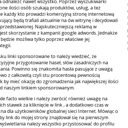
a odnaleźć nawet wszystko. Poprzez wyszukiwarki
one ilości osób szukają produktów, usług, a też
iwie każdy kto prowadzi komercyjną stronę internetową
jący będą trafiali aktualnie na ów witrynę i decydowali
j przedstawionej.
Najskuteczniejszą reklamą w
est skorzystanie z kampanii google adwords. Jednakże
ędzie możliwa tylko poprzez właściwe jej
tegii.
lsku linki sponsorowane to należy wiedzieć, że
ecyzyjne przygotowanie haseł, słów zasadniczych na
ania. Powinno się znakomita hasła pasujące z uwagą
owo z całkowitą czyli stu procentową pewnością
k by mieć okazję do zgromadzenia jak największej ilości
zed naszym linkiem sponsorowanym.
de facto wielkie i należy zwrócić również uwagę na
h stawek za kliknięcie w link , a dodatkowo czas w
na dla użytkowników globalnej sieci Internet. Mówiąc o
by link do mojej strony znajdował się na pierwszym
wyświetlania należy wszystko przystosować do profilu