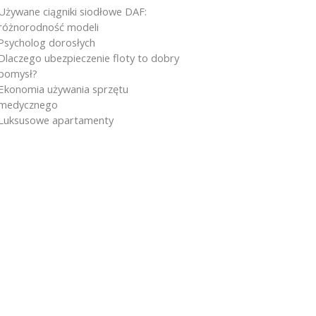
Używane ciągniki siodłowe DAF:
różnorodność modeli
Psycholog dorosłych
Dlaczego ubezpieczenie floty to dobry
pomysł?
Ekonomia używania sprzętu
medycznego
Luksusowe apartamenty