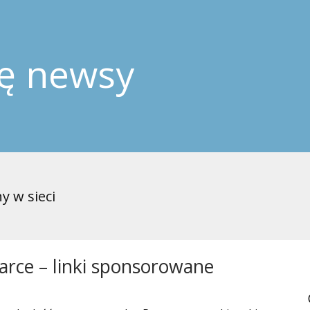
ję newsy
y w sieci
rce – linki sponsorowane