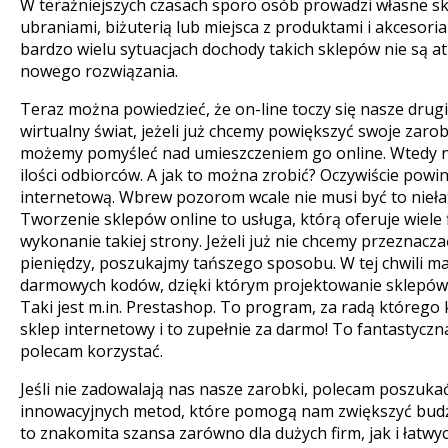
W teraźniejszych czasach sporo osób prowadzi własne skl
ubraniami, biżuterią lub miejsca z produktami i akcesoria
bardzo wielu sytuacjach dochody takich sklepów nie są a
nowego rozwiązania.
Teraz można powiedzieć, że on-line toczy się nasze drugi
wirtualny świat, jeżeli już chcemy powiększyć swoje zarob
możemy pomyśleć nad umieszczeniem go online. Wtedy na
ilości odbiorców. A jak to można zrobić? Oczywiście pow
internetową. Wbrew pozorom wcale nie musi być to nieła
Tworzenie sklepów online to usługa, którą oferuje wiele
wykonanie takiej strony. Jeżeli już nie chcemy przeznaczać
pieniędzy, poszukajmy tańszego sposobu. W tej chwili ma
darmowych kodów, dzięki którym projektowanie sklepów 
Taki jest m.in. Prestashop. To program, za radą które
sklep internetowy i to zupełnie za darmo! To fantastyczna
polecam korzystać.
Jeśli nie zadowalają nas nasze zarobki, polecam poszuka
innowacyjnych metod, które pomogą nam zwiększyć budże
to znakomita szansa zarówno dla dużych firm, jak i łatw