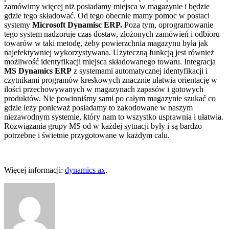
zamówimy więcej niż posiadamy miejsca w magazynie i będzie
gdzie tego składować. Od tego obecnie mamy pomoc w postaci
systemy
Microsoft Dynamisc ERP.
Poza tym, oprogramowanie
tego system nadzoruje czas dostaw, złożonych zamówień i odbioru
towarów w taki metodę, żeby powierzchnia magazynu była jak
najefektywniej wykorzystywana. Użyteczną funkcją jest również
możliwość identyfikacji miejsca składowanego towaru. Integracja
MS Dynamics ERP
z systemami automatycznej identyfikacji i
czytnikami programów kreskowych znacznie ułatwia orientację w
ilości przechowywanych w magazynach zapasów i gotowych
produktów. Nie powinniśmy sami po całym magazynie szukać co
gdzie leży ponieważ posiadamy to zakodowane w naszym
niezawodnym systemie, który nam to wszystko usprawnia i ułatwia.
Rozwiązania grupy MS od w każdej sytuacji były i są bardzo
potrzebne i świetnie przygotowane w każdym calu.
Więcej informacji:
dynamics ax
.