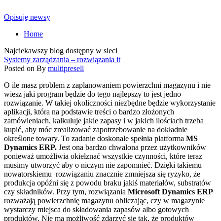
Opisuję newsy
Home
Najciekawszy blog dostępny w sieci
Systemy zarządzania – rozwiązania it
Posted on
By
multipresell
O ile masz problem z zaplanowaniem powierzchni magazynu i nie
wiesz jaki program będzie do tego najlepszy to jest jedno
rozwiązanie. W takiej okoliczności niezbędne będzie wykorzystanie
aplikacji, która na podstawie treści o bardzo złożonych
zamówieniach, kalkuluje jakie zapasy i w jakich ilościach trzeba
kupić, aby móc zrealizować zapotrzebowanie na dokładnie
określone towary.
To zadanie doskonale spełnia platforma
MS
Dynamics ERP.
Jest ona bardzo chwalona przez użytkowników
ponieważ umożliwia okiełznać wszystkie czynności, które teraz
musimy utworzyć aby o niczym nie zapomnieć. Dzięki takiemu
nowatorskiemu rozwiązaniu znacznie zmniejsza się ryzyko, że
produkcja opóźni się z powodu braku jakiś materiałów, substratów
czy składników. Przy tym, rozwiązania
Microsoft Dynamics ERP
rozważają powierzchnię magazynu obliczając, czy w magazynie
wystarczy miejsca do składowania zapasów albo gotowych
produktów. Nie ma możliwość zdarzyć się tak, że produktów