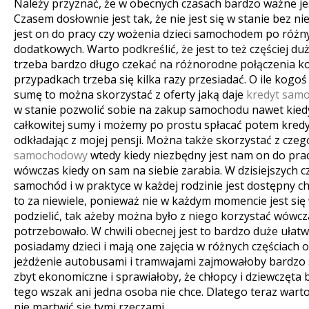
Należy przyznać, że w obecnych czasach bardzo ważne j
Czasem dosłownie jest tak, że nie jest się w stanie bez 
jest on do pracy czy wożenia dzieci samochodem po różny
dodatkowych. Warto podkreślić, że jest to też częściej d
trzeba bardzo długo czekać na różnorodne połączenia k
przypadkach trzeba się kilka razy przesiadać.
O ile kogoś
sumę to można skorzystać z oferty jaką daje
kredyt sam
w stanie pozwolić sobie na zakup samochodu nawet kied
całkowitej sumy i możemy po prostu spłacać potem kred
odkładając z mojej pensji. Można także skorzystać z cze
samochodowy
wtedy kiedy niezbędny jest nam on do pra
wówczas kiedy on sam na siebie zarabia. W dzisiejszych c
samochód i w praktyce w każdej rodzinie jest dostępny cho
to za niewiele, ponieważ nie w każdym momencie jest się
podzielić, tak ażeby można było z niego korzystać wówcza
potrzebowało. W chwili obecnej jest to bardzo duże ułatw
posiadamy dzieci i mają one zajęcia w różnych częściach 
jeżdżenie autobusami i tramwajami zajmowałoby bardzo s
zbyt ekonomiczne i sprawiałoby, że chłopcy i dziewczęta 
tego wszak ani jedna osoba nie chce. Dlatego teraz war
nie martwić się tymi rzeczami.