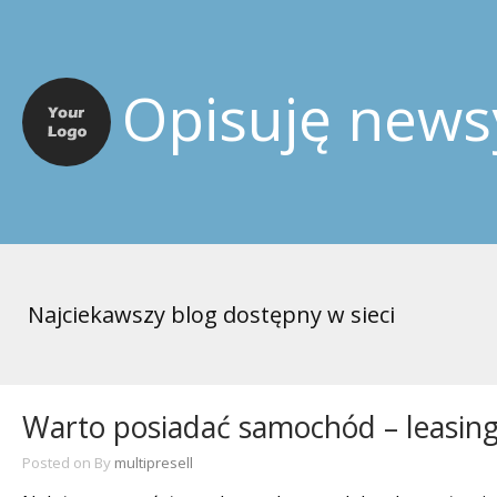
Opisuję news
Najciekawszy blog dostępny w sieci
Warto posiadać samochód – leasi
Posted on
By
multipresell