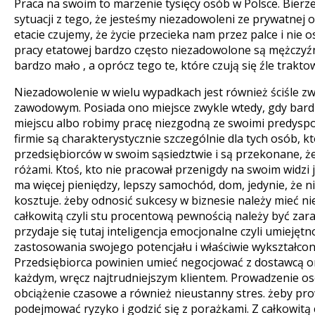
Praca na swoim to marzenie tysięcy osób w Polsce. Bierze 
sytuacji z tego, że jesteśmy niezadowoleni ze prywatnej o
etacie czujemy, że życie przecieka nam przez palce i nie
pracy etatowej bardzo często niezadowolone są mężczyźni
bardzo mało , a oprócz tego te, które czują się źle trakt
Niezadowolenie w wielu wypadkach jest również ściśle z
zawodowym. Posiada ono miejsce zwykle wtedy, gdy bar
miejscu albo robimy pracę niezgodną ze swoimi predyspo
firmie są charakterystycznie szczególnie dla tych osób, 
przedsiębiorców w swoim sąsiedztwie i są przekonane, że 
różami. Ktoś, kto nie pracował przenigdy na swoim widzi j
ma więcej pieniędzy, lepszy samochód, dom, jedynie, że nie
kosztuje. żeby odnosić sukcesy w biznesie należy mieć ni
całkowitą czyli stu procentową pewnością należy być zar
przydaje się tutaj inteligencja emocjonalne czyli umiejętn
zastosowania swojego potencjału i właściwie wykształcon
Przedsiębiorca powinien umieć negocjować z dostawcą o
każdym, wręcz najtrudniejszym klientem. Prowadzenie os
obciążenie czasowe a również nieustanny stres. żeby pr
podejmować ryzyko i godzić się z porażkami. Z całkowitą