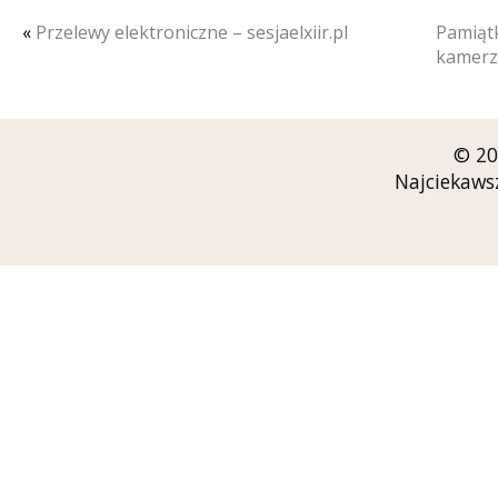
«
Przelewy elektroniczne – sesjaelxiir.pl
Pamiątk
kamerzy
© 20
Najciekaws