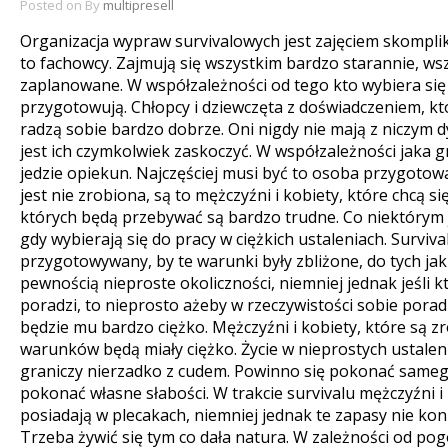
Posted on
By
multipresell
Organizacja wypraw survivalowych jest zajęciem skompli
to fachowcy. Zajmują się wszystkim bardzo starannie, wsz
zaplanowane. W współzależności od tego kto wybiera się 
przygotowują. Chłopcy i dziewczęta z doświadczeniem, kt
radzą sobie bardzo dobrze. Oni nigdy nie mają z niczym d
jest ich czymkolwiek zaskoczyć. W współzależności jaka gr
jedzie opiekun. Najczęściej musi być to osoba przygoto
jest nie zrobiona, są to mężczyźni i kobiety, które chcą s
których będą przebywać są bardzo trudne. Co niektórym 
gdy wybierają się do pracy w ciężkich ustaleniach. Surviva
przygotowywany, by te warunki były zbliżone, do tych jaki
pewnością nieproste okoliczności, niemniej jednak jeśli k
poradzi, to nieprosto ażeby w rzeczywistości sobie porad
będzie mu bardzo ciężko. Mężczyźni i kobiety, które są 
warunków będą miały ciężko. Życie w nieprostych ustaleni
graniczy nierzadko z cudem. Powinno się pokonać samego 
pokonać własne słabości. W trakcie survivalu mężczyźni i 
posiadają w plecakach, niemniej jednak te zapasy nie kon
Trzeba żywić się tym co dała natura. W zależności od pog