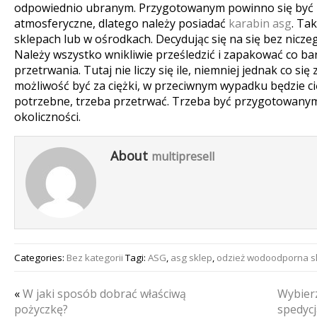
odpowiednio ubranym. Przygotowanym powinno się być n
atmosferyczne, dlatego należy posiadać
karabin asg
. Ta
sklepach lub w ośrodkach. Decydując się na się bez nicz
Należy wszystko wnikliwie prześledzić i zapakować co ba
przetrwania. Tutaj nie liczy się ile, niemniej jednak co się
możliwość być za ciężki, w przeciwnym wypadku będzie cięż
potrzebne, trzeba przetrwać. Trzeba być przygotowanym
okoliczności.
About
multipresell
Categories:
Bez kategorii
Tagi:
ASG
,
asg sklep
,
odzież wodoodporna s
«
W jaki sposób dobrać właściwą
Wybier
pożyczkę?
spedyc