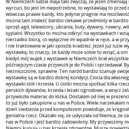
W Niemczech ludzie maja taki zwyczaj, że jeżeli zmieniaj
wyrzuci, bo jest im niepotrzebne, to wystawiają to przed
wówczas prawie każdy, kto jedynie pragnie ma możliwość 
można tam znaleźć bardzo ciekawe przedmioty w bardzo d
sprzęt agd, telewizory, ubrania, buty, dywany, rowery, wó
sypialni. Wszystko to można odkryć na wystawkach i wzi
nierzadko biorą, co wyłącznie im wpadnie w ręce, a w przy
i nie traktowane w jaki sposób kradzież. Jeżeli już luzie 
wystawkę, to znaczy, że każdy może sobie to wziąć, a oni 
kiedyś mój wujek z wystawek w Niemczech brał wszystkie r
późniejszym czasie przywoził je do Polski i sprzedawał. 
niezniszczone, sprawne. Ten naród bardzo szanuje swoje
wystawkę są w bardzo dobrej kondycji. Ciocia dla własneg
wystawki stół i krzesła. U ciotki można spotkać kilka rzec
perskich dywanów, krzesła i leżaki ogrodowe, a wręcz że
przywiozła materac do łóżka. Dostałam od niej w prezenci
to już było zakupione u nas w Polsce. Wiele narzekałam na
dzień siedzenia przed komputerem powoduje, że kręgosłu
genialna rzecz. Okazało się, że usłyszała od Niemca, że za
nas w Polsce i jest bardzo zadowolony. My przywozimy me
Niemcy kupują u nas krzesła zdrowotne. Muszę powiedzie