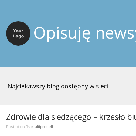
Opisuję news
Najciekawszy blog dostępny w sieci
Zdrowie dla siedzącego – krzesło b
Posted on
By
multipresell