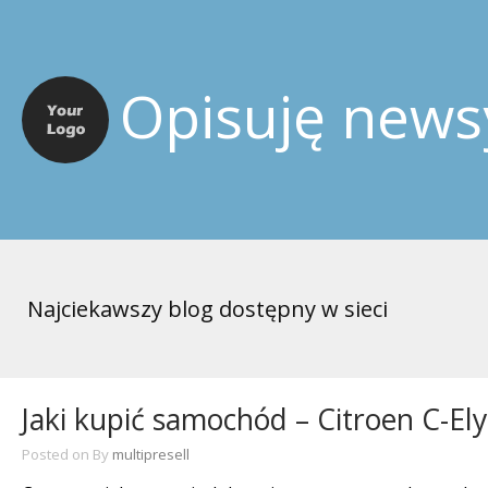
Opisuję news
Najciekawszy blog dostępny w sieci
Jaki kupić samochód – Citroen C-El
Posted on
By
multipresell