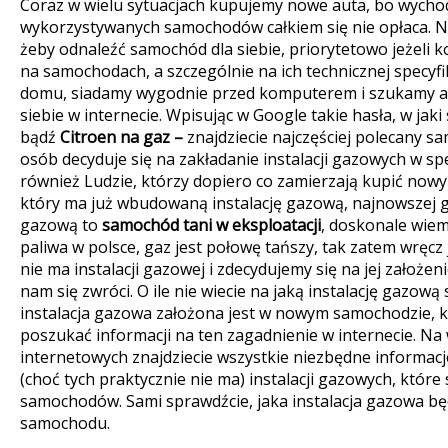
Coraz w wielu sytuacjach kupujemy nowe auta, bo wychod
wykorzystywanych samochodów całkiem się nie opłaca. Ni
żeby odnaleźć samochód dla siebie, priorytetowo jeżeli 
na samochodach, a szczególnie na ich technicznej specyfik
domu, siadamy wygodnie przed komputerem i szukamy 
siebie w internecie. Wpisując w Google takie hasła, w jak
bądź
Citroen na gaz –
znajdziecie najczęściej polecany s
osób decyduje się na zakładanie instalacji gazowych w 
również Ludzie, którzy dopiero co zamierzają kupić now
który ma już wbudowaną instalację gazową, najnowszej ge
gazową to
samochód tani w eksploatacji
, doskonale wiem
paliwa w polsce, gaz jest połowę tańszy, tak zatem wręcz
nie ma instalacji gazowej i zdecydujemy się na jej założe
nam się zwróci. O ile nie wiecie na jaką instalację gazową
instalacja gazowa założona jest w nowym samochodzie, kt
poszukać informacji na ten zagadnienie w internecie. Na 
internetowych znajdziecie wszystkie niezbędne informac
(choć tych praktycznie nie ma) instalacji gazowych, które
samochodów. Sami sprawdźcie, jaka instalacja gazowa b
samochodu.