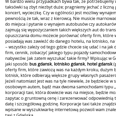
W bardzo wielu przypadkach bywa tak, że potrzebujemy 
taksówki są zbyt niezbyt duże; pragniemy jechać z liczn
koncert, wycieczkę. Czy w ogólności jest możliwy wynaj
pewnością że tak, wraz z kierowcą.
Nie musicie marnować
do miejsca i pytanie o wynajem autobusów czy autokarów
zajmują się wypożyczaniem takich większych aut do trans
opuszczania domu możecie porównać oferty firm, które 
posiadają was zawieźć do danego hotelu, na lotnisko, na 
– wszystko zależy od tego gdzie chcecie się udać i na ja
firm, cennik, zobaczyć jakiego typu pojazdy samochodow
nabywców. Jak zatem wyszukać takie firmy? Wpisując w G
jaki sposób:
bus gdansk
,
lotnisko gdansk
,
hotel gdansk
(
oferty firm, które zawiozą was na każdym kroku, dużym b
lotnisk, które odbierają większe grupy własnych pasażer
Jeżeli natomiast jest was na tyle niewiele, że będziecie w 
osobowym autem, bądź max dwoma samochodami typu „
korporacji taxi, która dowiezie was na miejsce, będzie m
zapytac o gruntowną cenę i zarezerwować odpowiednią t
datę i szczegółową godzinę. Korporacje taxi także znajdzi
wpisane w wyszukiwarkę internetową pozwoli wam znaleź
taxi z Gdańska.