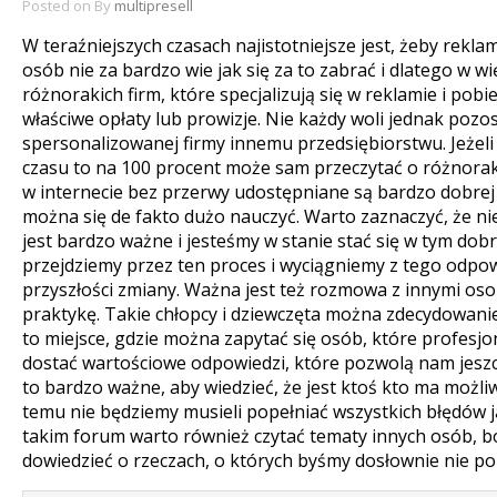
Posted on
By
multipresell
W teraźniejszych czasach najistotniejsze jest, żeby rekl
osób nie za bardzo wie jak się za to zabrać i dlatego w wi
różnorakich firm, które specjalizują się w reklamie i pobi
właściwe opłaty lub prowizje.
Nie każdy woli jednak pozo
spersonalizowanej firmy innemu przedsiębiorstwu. Jeżeli
czasu to na 100 procent może sam przeczytać o różnora
w internecie bez przerwy udostępniane są bardzo dobrej j
można się de fakto dużo nauczyć. Warto zaznaczyć, że ni
jest bardzo ważne i jesteśmy w stanie stać się w tym dobry
przejdziemy przez ten proces i wyciągniemy z tego odpo
przyszłości zmiany. Ważna jest też rozmowa z innymi oso
praktykę. Takie chłopcy i dziewczęta można zdecydowani
to miejsce, gdzie można zapytać się osób, które profesjon
dostać wartościowe odpowiedzi, które pozwolą nam jeszcze
to bardzo ważne, aby wiedzieć, że jest ktoś kto ma możliw
temu nie będziemy musieli popełniać wszystkich błędów j
takim forum warto również czytać tematy innych osób, 
dowiedzieć o rzeczach, o których byśmy dosłownie nie pom