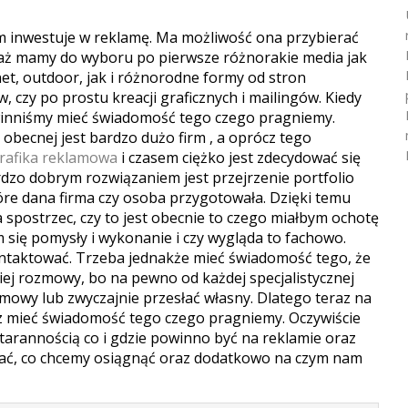
rm inwestuje w reklamę. Ma możliwość ona przybierać
aż mamy do wyboru po pierwsze różnorakie media jak
rnet, outdoor, jak i różnorodne formy od stron
 czy po prostu kreacji graficznych i mailingów. Kiedy
winniśmy mieć świadomość tego czego pragniemy.
 obecnej jest bardzo dużo firm , a oprócz tego
rafika reklamowa
i czasem ciężko jest zdecydować się
rdzo dobrym rozwiązaniem jest przejrzenie portfolio
óre dana firma czy osoba przygotowała. Dzięki temu
a spostrzec, czy to jest obecnie to czego miałbym ochotę
m się pomysły i wykonanie i czy wygląda to fachowo.
ontaktować. Trzeba jednakże mieć świadomość tego, że
ej rozmowy, bo na pewno od każdej specjalistycznej
amowy lub zwyczajnie przesłać własny. Dlatego teraz na
z mieć świadomość tego czego pragniemy. Oczywiście
starannością co i gdzie powinno być na reklamie oraz
ać, co chcemy osiągnąć oraz dodatkowo na czym nam