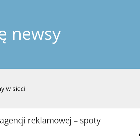
ję newsy
y w sieci
gencji reklamowej – spoty 