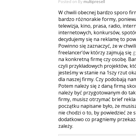
Posted on
By
multipresell
W chwili obecnej bardzo sporo fi
bardzo różnorakie formy, poniew
telewizja, kino, prasa, radio, inte
internetowych, konkursów, spotów,
decydujemy się na reklamę to po
Powinno się zaznaczyć, że w chwili
freelancer’ów którzy zajmują się
g
na konkretną firmę czy osobę. Ba
czyli przykładowych projektów, kt
jesteśmy w stanie na 1szy rzut ok
dla naszej firmy. Czy podobają na
Potem należy się z daną firmą sk
należy być przygotowanym do taki
firmy, musisz otrzymać brief rekl
początku napisane było, że musis
nie chodzi o to, by powiedzieć ze 
dodatkowo co pragniemy przekaz
zależy.