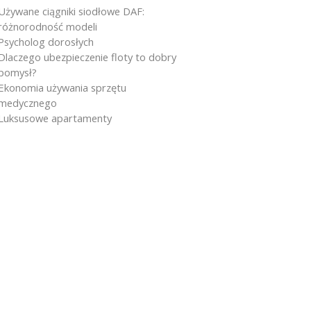
Używane ciągniki siodłowe DAF:
różnorodność modeli
Psycholog dorosłych
Dlaczego ubezpieczenie floty to dobry
pomysł?
Ekonomia używania sprzętu
medycznego
Luksusowe apartamenty