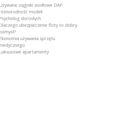
Używane ciągniki siodłowe DAF:
różnorodność modeli
Psycholog dorosłych
Dlaczego ubezpieczenie floty to dobry
pomysł?
Ekonomia używania sprzętu
medycznego
Luksusowe apartamenty