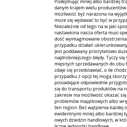
Podejmując mniej albo bardziej tra
danym krajem wielu producentów 
możliwość być narażona na wyjątk
może się wydawać to być w przyp
Niezależnie od tego na w jaki spos
nastawiona nasza oferta musi sp
dość wyimaginowane obostrzenia. 
przypadku działań ukierunkowan
jest poddawany priorytetowo duże
najdrobniejszego błędy. Tyczy si
mięsnych sprzedawanych do obu ty
zdaje się przedstawiać, o ile chod
przypadku z opcji tej mogą skorzys
posiadające odpowiednie przygoto
się do transportu produktów na na
zakresie ma możliwość okazać się 
problemów majątkowych albo wręcz
ten region. Bez wątpienia każdej
ewidentnymi mniej albo bardziej t
owych dziedzin handlowych, w któ
liczne jednostki handlowe.