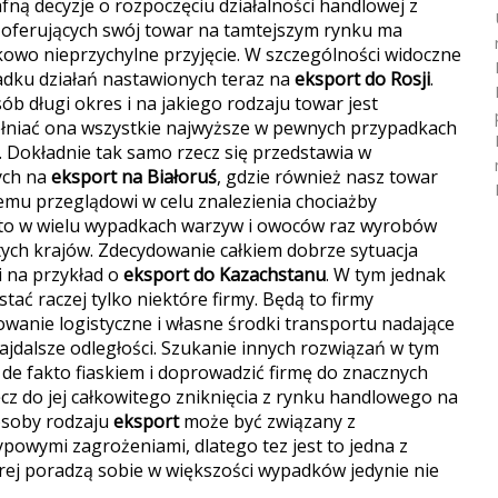
fną decyzje o rozpoczęciu działalności handlowej z
oferujących swój towar na tamtejszym rynku ma
owo nieprzychylne przyjęcie. W szczególności widoczne
adku działań nastawionych teraz na
eksport do Rosji
.
ób długi okres i na jakiego rodzaju towar jest
ełniać ona wszystkie najwyższe w pewnych przypadkach
Dokładnie tak samo rzecz się przedstawia w
ych na
eksport na Białoruś
, gdzie również nasz towar
mu przeglądowi w celu znalezienia chociażby
ę to w wielu wypadkach warzyw i owoców raz wyrobów
ch krajów. Zdecydowanie całkiem dobrze sytuacja
zi na przykład o
eksport do Kazachstanu
. W tym jednak
tać raczej tylko niektóre firmy. Będą to firmy
wanie logistyczne i własne środki transportu nadające
jdalsze odległości. Szukanie innych rozwiązań w tym
de fakto fiaskiem i doprowadzić firmę do znacznych
 do jej całkowitego zniknięcia z rynku handlowego na
 osoby rodzaju
eksport
może być związany z
ypowymi zagrożeniami, dlatego tez jest to jedna z
rej poradzą sobie w większości wypadków jedynie nie