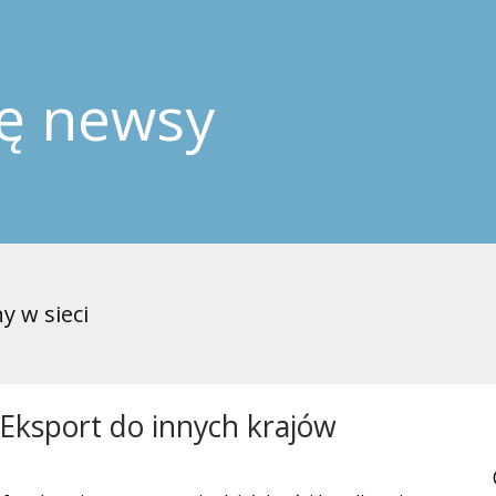
ję newsy
y w sieci
 Eksport do innych krajów