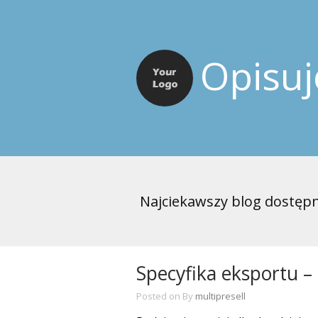
Opisu
Najciekawszy blog dostępn
Specyfika eksportu –
Posted on
By
multipresell