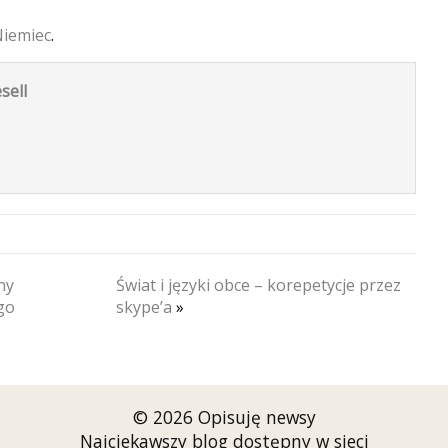
Niemiec
.
sell
ny
Świat i języki obce – korepetycje przez
go
skype’a
»
© 2026 Opisuję newsy
Najciekawszy blog dostępny w sieci