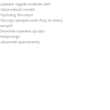
Używane ciągniki siodłowe DAF:
różnorodność modeli
Psycholog dorosłych
Dlaczego ubezpieczenie floty to dobry
pomysł?
Ekonomia używania sprzętu
medycznego
Luksusowe apartamenty