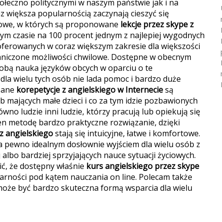
łeczno politycznymi w naszym państwie jak i na
raz większa popularnością zaczynają cieszyć się
ykowe, w których są proponowane
lekcje przez skype z
cnym czasie na 100 procent jednym z najlepiej wygodnych
oferowanych w coraz większym zakresie dla większości
aniczone możliwości chwilowe.
Dostępne w obecnym
 sobą nauka języków obcych w oparciu o te
dla wielu tych osób nie lada pomoc i bardzo duże
zane
korepetycje z angielskiego w Internecie
są
b mających małe dzieci i co za tym idzie pozbawionych
ówno ludzie inni ludzie, którzy pracują lub opiekują się
n metodę bardzo praktyczne rozwiązanie, dzięki
z angielskiego
stają się intuicyjne, łatwe i komfortowe.
na pewno idealnym dosłownie wyjściem dla wielu osób z
albo bardziej sprzyjających nauce sytuacji życiowych.
ić, że dostępny właśnie
kurs angielskiego przez skype
arności pod kątem nauczania on line. Polecam także
 może być bardzo skuteczna formą wsparcia dla wielu