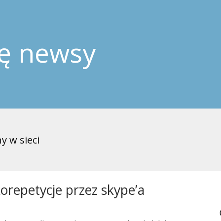
ję newsy
y w sieci
 korepetycje przez skype’a