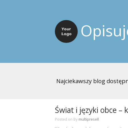
Opisu
Najciekawszy blog dostępn
Świat i języki obce –
Posted on
By
multipresell