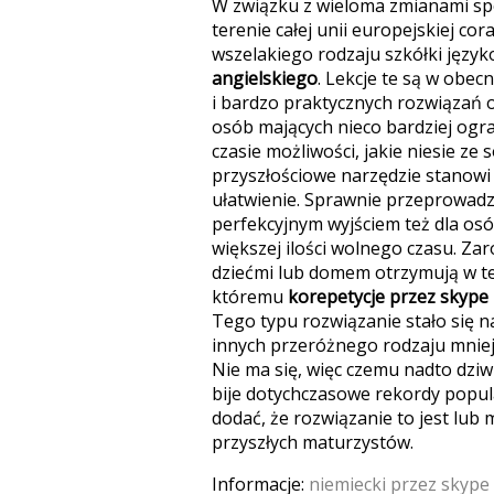
W związku z wieloma zmianami spo
terenie całej unii europejskiej co
wszelakiego rodzaju szkółki jęz
angielskiego
. Lekcje te są w obe
i bardzo praktycznych rozwiązań 
osób mających nieco bardziej ogr
czasie możliwości, jakie niesie ze
przyszłościowe narzędzie stanowi 
ułatwienie. Sprawnie przeprowad
perfekcyjnym wyjściem też dla osó
większej ilości wolnego czasu. Zar
dziećmi lub domem otrzymują w te
któremu
korepetycje przez skype 
Tego typu rozwiązanie stało się 
innych przeróżnego rodzaju mniej 
Nie ma się, więc czemu nadto dziw
bije dotychczasowe rekordy popul
dodać, że rozwiązanie to jest lub
przyszłych maturzystów.
Informacje:
niemiecki przez skype