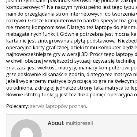
Jakimi czynnikami powinnaś kierować się podczas zakupu 
komputerowych? Na naszym rynku pełno jest tego typu 
nam do przeglądania stron internetowych, do tworzenia 
rozrywki. Gracze komputerowi to bardzo specyficzna gru
nie znoszą kompromisów. Dlatego też laptopy do gier mu
niebagatelnych funkcji. Głównie potrzebna jest mocna kar
karta nie jest zintegrowana z płytą podstawową. Niezbęd
operacyjna karty graficznej, dzięki temu komputer będzi
najnowocześniejsze gry w wersji 3D. Prócz tego laptopy d
w chwili obecnej w większości sytuacji używa się technik
znacząca jest wielkość matrycy, maniacy komputerowi pot
grze dosłownie kilkanaście godzin, dlatego też matryca n
Jeżeli wybierzemy matrycę błyszczącą to gra na świeżym
utrudniona, z drugiej jednakże strony taka matryca to lep
Równie istotną funkcją jest też duża pamięć operacyjna o
Polecamy:
serwis laptopów poznań
.
About
multipresell