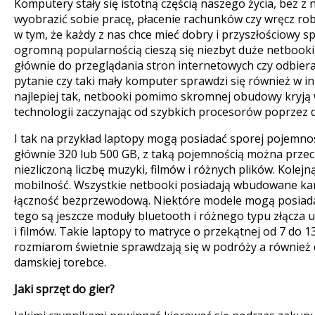
Komputery stały się istotną częścią naszego życia, bez z 
wyobrazić sobie pracę, płacenie rachunków czy wręcz rob
w tym, że każdy z nas chce mieć dobry i przyszłościowy s
ogromną popularnością cieszą się niezbyt duże netbooki,
głównie do przeglądania stron internetowych czy odbiera
pytanie czy taki mały komputer sprawdzi się również w i
najlepiej tak, netbooki pomimo skromnej obudowy kryją 
technologii zaczynając od szybkich procesorów poprzez d
I tak na przykład laptopy mogą posiadać sporej pojemnośc
głównie 320 lub 500 GB, z taką pojemnością można prz
niezliczoną liczbę muzyki, filmów i różnych plików. Kolej
mobilność. Wszystkie netbooki posiadają wbudowane kar
łączność bezprzewodową. Niektóre modele mogą posia
tego są jeszcze moduły bluetooth i różnego typu złącza 
i filmów. Takie laptopy to matryce o przekątnej od 7 do 13
rozmiarom świetnie sprawdzają się w podróży a również 
damskiej torebce.
Jaki sprzęt do gier?