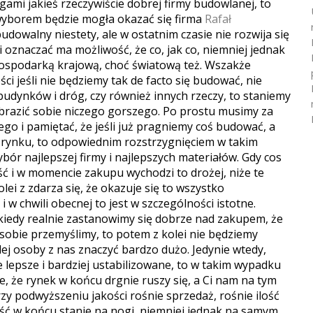
gami jakieś rzeczywiście dobrej firmy budowlanej, to
wyborem będzie mogła okazać się firma
Rafał
udowalny niestety, ale w ostatnim czasie nie rozwija się
ei oznaczać ma możliwość, że co, jak co, niemniej jednak
 gospodarką krajową, choć światową też. Wszakże
ci jeśli nie będziemy tak de facto się budować, nie
udynków i dróg, czy również innych rzeczy, to staniemy
brazić sobie niczego gorszego. Po prostu musimy za
o i pamiętać, że jeśli już pragniemy coś budować, a
na rynku, to odpowiednim rozstrzygnięciem w takim
ór najlepszej firmy i najlepszych materiałów. Gdy cos
ość i w momencie zakupu wychodzi to drożej, niże te
lei z zdarza się, że okazuje się to wszystko
 w chwili obecnej to jest w szczególności istotne.
 kiedy realnie zastanowimy się dobrze nad zakupem, że
sobie przemyślimy, to potem z kolei nie będziemy
dej osoby z nas znaczyć bardzo dużo. Jedynie wtedy,
lepsze i bardziej ustabilizowane, to w takim wypadku
 że rynek w końcu drgnie ruszy się, a Ci nam na tym
y podwyższeniu jakości rośnie sprzedaż, rośnie ilość
ść w końcu stanie na nogi, niemniej jednak na samym