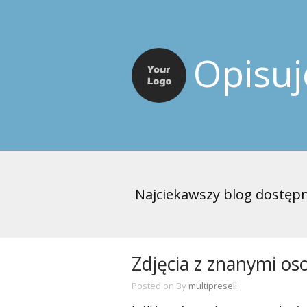
Opisu
Najciekawszy blog dostępn
Zdjęcia z znanymi os
Posted on
By
multipresell