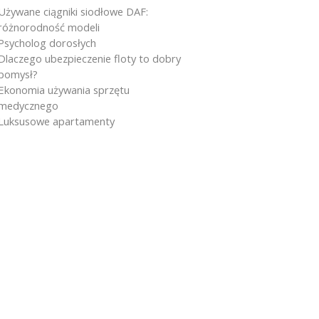
Używane ciągniki siodłowe DAF:
różnorodność modeli
Psycholog dorosłych
Dlaczego ubezpieczenie floty to dobry
pomysł?
Ekonomia używania sprzętu
medycznego
Luksusowe apartamenty