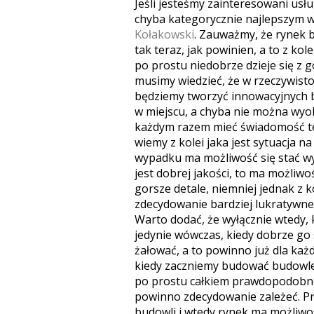
Jeśli jesteśmy zainteresowani usłu
chyba kategorycznie najlepszym 
Kołakowski
. Zauważmy, że rynek b
tak teraz, jak powinien, a to z kol
po prostu niedobrze dzieje się z
musimy wiedzieć, że w rzeczywistoś
będziemy tworzyć innowacyjnych b
w miejscu, a chyba nie można wyo
każdym razem mieć świadomość teg
wiemy z kolei jaka jest sytuacja 
wypadku ma możliwość się stać wyb
jest dobrej jakości, to ma możliw
gorsze detale, niemniej jednak z ko
zdecydowanie bardziej lukratywne i
Warto dodać, że wyłącznie wtedy,
jedynie wówczas, kiedy dobrze go 
żałować, a to powinno już dla każ
kiedy zaczniemy budować budowle 
po prostu całkiem prawdopodobne,
powinno zdecydowanie zależeć. Prz
budowli i wtedy rynek ma możliwo