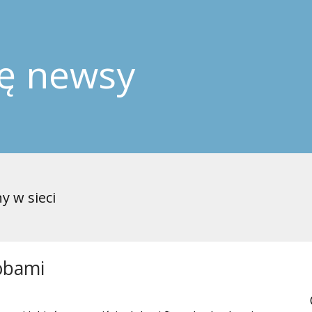
ję newsy
y w sieci
obami