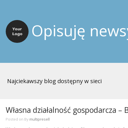
Opisuję news
Najciekawszy blog dostępny w sieci
Własna działalność gospodarcza – 
Posted on
By
multipresell