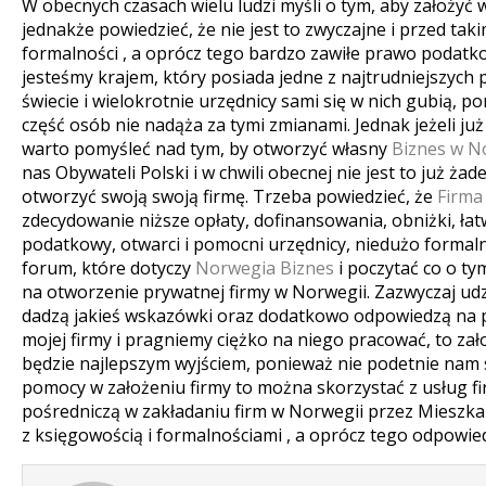
W obecnych czasach wielu ludzi myśli o tym, aby założyć 
jednakże powiedzieć, że nie jest to zwyczajne i przed tak
formalności , a oprócz tego bardzo zawiłe prawo podatkow
jesteśmy krajem, który posiada jedne z najtrudniejszyc
świecie i wielokrotnie urzędnicy sami się w nich gubią, p
część osób nie nadąża za tymi zmianami.
Jednak jeżeli ju
warto pomyśleć nad tym, by otworzyć własny
Biznes w N
nas Obywateli Polski i w chwili obecnej nie jest to już ż
otworzyć swoją swoją firmę. Trzeba powiedzieć, że
Firma
zdecydowanie niższe opłaty, dofinansowania, obniżki, łatw
podatkowy, otwarci i pomocni urzędnicy, niedużo formaln
forum, które dotyczy
Norwegia Biznes
i poczytać co o tym
na otworzenie prywatnej firmy w Norwegii. Zazwyczaj udz
dadzą jakieś wskazówki oraz dodatkowo odpowiedzą na py
mojej firmy i pragniemy ciężko na niego pracować, to za
będzie najlepszym wyjściem, ponieważ nie podetnie nam s
pomocy w założeniu firmy to można skorzystać z usług f
pośredniczą w zakładaniu firm w Norwegii przez Mieszk
z księgowością i formalnościami , a oprócz tego odpowie