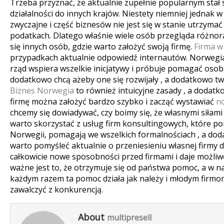
Trzeba przyznać, że aktualnie zupełnie popularnym stał 
działalności do innych krajów. Niestety niemniej jednak w 
zwyczajne i część biznesów nie jest się w stanie utrzyma
podatkach.
Dlatego właśnie wiele osób przegląda różnor
się innych osób, gdzie warto założyć swoją firmę.
Firma w
przypadkach aktualnie odpowiedź internautów. Norwegia 
rząd wspiera wszelkie inicjatywy i próbuje pomagać osob
dodatkowo chcą ażeby one się rozwijały , a dodatkowo tw
Biznes Norwegia
to również intuicyjne zasady , a dodatk
firmę można założyć bardzo szybko i zacząć wystawiać
n
chcemy się dowiadywać, czy boimy się, że własnymi siłam
warto skorzystać z usług firm konsultingowych, które p
Norwegii, pomagają we wszelkich formalnościach , a do
warto pomyśleć aktualnie o przeniesieniu własnej firmy 
całkowicie nowe sposobności przed firmami i daje możliwo
ważne jest to, że otrzymuje się od państwa pomoc, a w n
każdym razem ta pomoc działa jak należy i młodym firmom 
zawalczyć z konkurencją.
About
multipresell